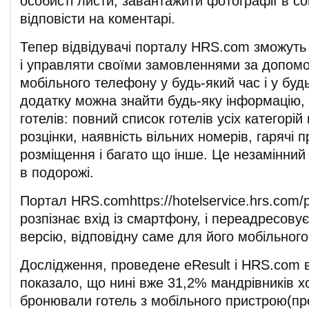
особисті листи, завантажити фотографії в соц
відповісти на коментарі.
Тепер відвідувачі порталу HRS.com зможут
і управляти своїми замовленнями за допомо
мобільного телефону у будь-який час і у будь-
додатку можна знайти будь-яку інформацію,
готелів: повний список готелів усіх категорій 
розцінки, наявність вільних номерів, гарячі 
розміщення і багато що інше. Це незамінний
в подорожі.
Портал HRS.comhttps://hotelservice.hrs.com/
розпізнає вхід із смартфону, і переадресову
версію, відповідну саме для його мобільног
Дослідження, проведене eResult і HRS.com в
показало, що нині вже 31,2% мандрівників хо
бронювали готель з мобільного пристрою(пр