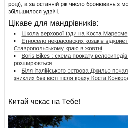
році), а за останній рік число бронювань з м
збільшилося удвічі.
Цікаве для мандрівників:
Школа верхової їзди на Коста Маресме
Етносело некрасовских козаків відкриєт
Ставропольському краю в жовтні
Boris Bikes : схема прокату велосипедів
розширюється
Біля італійського острова Джильо поча
зниклих без вісті після краху Коста Конко
Китай чекає на Тебе!