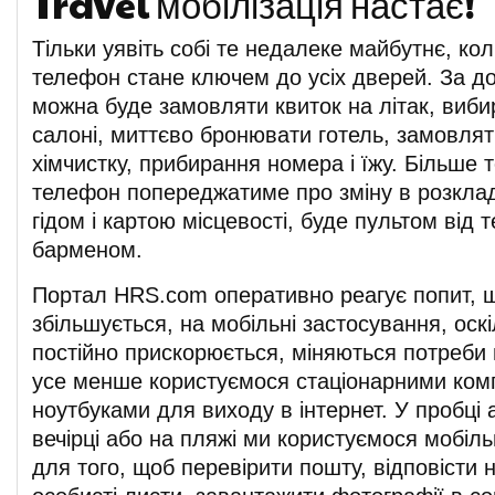
Travel мобілізація настає!
Тільки уявіть собі те недалеке майбутнє, ко
телефон стане ключем до усіх дверей. За д
можна буде замовляти квиток на літак, виби
салоні, миттєво бронювати готель, замовлят
хімчистку, прибирання номера і їжу. Більше 
телефон попереджатиме про зміну в розклад
гідом і картою місцевості, буде пультом від т
барменом.
Портал HRS.com оперативно реагує попит, щ
збільшується, на мобільні застосування, оск
постійно прискорюється, міняються потреби 
усе менше користуємося стаціонарними ком
ноутбуками для виходу в інтернет. У пробці 
вечірці або на пляжі ми користуємося мобі
для того, щоб перевірити пошту, відповісти н