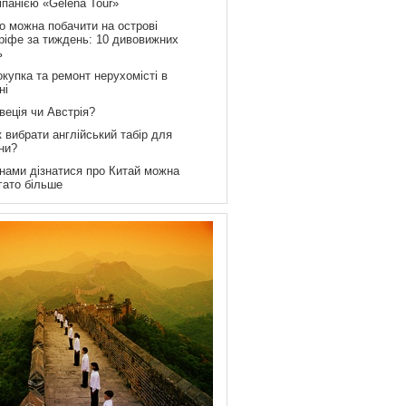
мпанією «Gelena Tour»
о можна побачити на острові
ріфе за тиждень: 10 дивовижних
ь
купка та ремонт нерухомісті в
ні
веція чи Австрія?
 вибрати англійський табір для
ни?
 нами дізнатися про Китай можна
гато більше