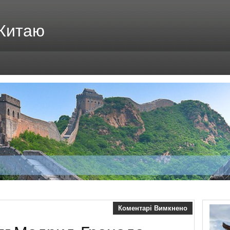
 Китаю
Коментарі Вимкнено