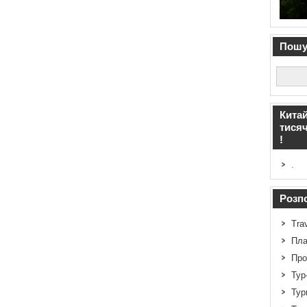
Пошук
Китай
тисяч
!
.
Розпо
Tra
Пла
Про
Тур
Тур