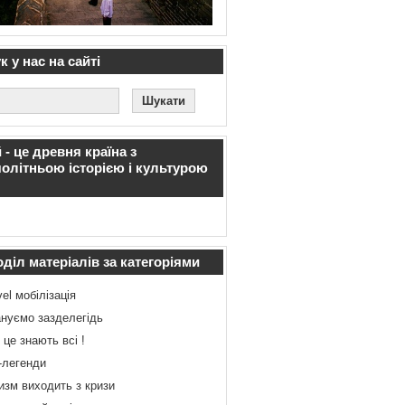
 у нас на сайті
 - це древня країна з
олітньою історією і культурою
діл матеріалів за категоріями
vel мобілізація
нуємо зазделегідь
 це знають всі !
-легенди
изм виходить з кризи