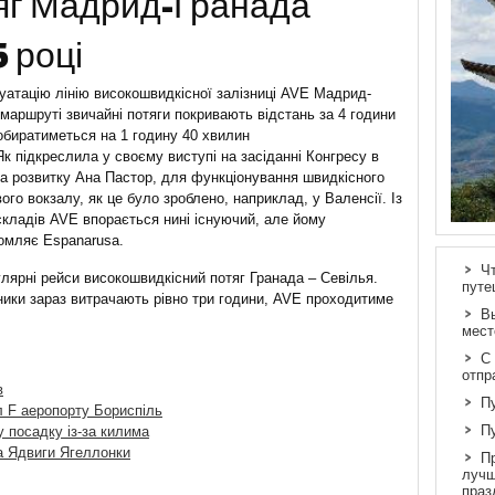
яг Мадрид-Гранада
5 році
плуатацію лінію високошвидкісної залізниці AVE Мадрид-
маршруті звичайні потяги покривають відстань за 4 години
обиратиметься на 1 годину 40 хвилин
 підкреслила у своєму виступі на засіданні Конгресу в
а розвитку Ана Пастор, для функціонування швидкісного
ого вокзалу, як це було зроблено, наприклад, у Валенсії. Із
кладів AVE впорається нині існуючий, але йому
домляє Espanarusa.
Ч
улярні рейси високошвидкісний потяг Гранада – Севілья.
путе
ники зараз витрачають рівно три години, AVE проходитиме
В
мест
С
отпр
в
П
л F аеропорту Бориспіль
П
у посадку із-за килима
а Ядвиги Ягеллонки
П
лучш
праз