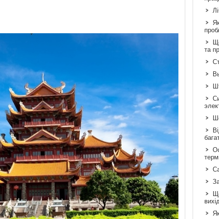
Л
Я
проб
Що
та п
Ст
В
Шт
С
элек
Шо
Ві
бага
Ос
терм
С
З
Щ
вихі
Як