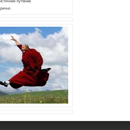
истичний путівник
рично