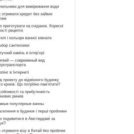
ічильники для вимірювання води
к отримати кредит без зайвих
лем
 приготувати на сніданок. Корисні
рості рецепти.
илі і кольори ванної кімнати
ыбор сантехники
учний камінь в інтер’єрі
игвей — современый вид
тротранспорта
пінг в Інтернеті
д проекту до відмінного будинку
то кроків. Що потрібно пам’ятати?
обливості та прибутковість
інових ринків
амые популярные ванны.
аселення в будинок і перші проблеми
о подивитися в Амстердамі за
дні?
 отримати візу в Китай без проблем