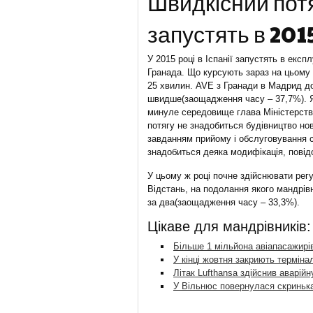
Швидкісний пот
запустять в 201
У 2015 році в Іспанії запустять в екс
Гранада. Що курсують зараз на цьому 
25 хвилин. AVE з Гранади в Мадрид д
швидше(заощадження часу – 37,7%). Як
минуле середовище глава Міністерств
потягу не знадобиться будівництво нов
завданням прийому і обслуговування с
знадобиться деяка модифікація, пові
У цьому ж році почне здійснювати рег
Відстань, на подолання якого мандрів
за два(заощадження часу – 33,3%).
Цікаве для мандрівників:
Більше 1 мільйона авіапасажирі
У кінці жовтня закриють терміна
Літак Lufthansa здійснив аварійн
У Вільнюс повернулася скриньк