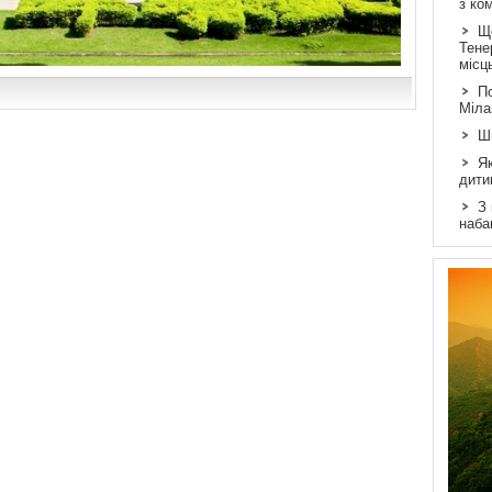
з ко
Щ
Тене
місц
По
Міла
Ш
Як
дити
З
наба