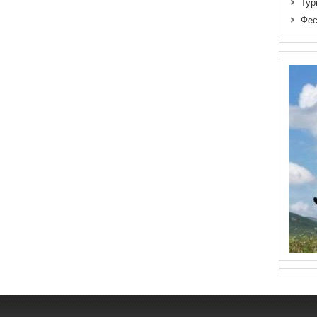
Тур
Феє