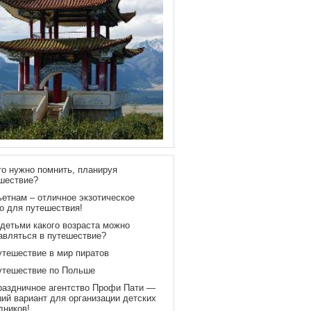
то нужно помнить, планируя
шествие?
ьетнам – отличное экзотическое
о для путешествия!
 детьми какого возраста можно
авляться в путешествие?
утешествие в мир пиратов
утешествие по Польше
раздничное агентство Профи Пати —
ий вариант для организации детских
дников!