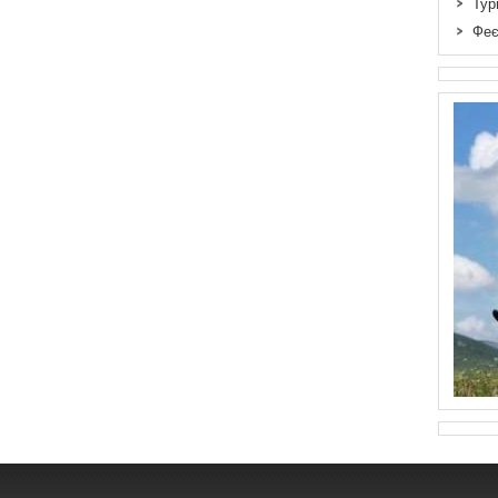
Тур
Феє