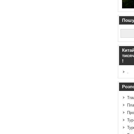
Пошук
Китай
тисяч
!
.
Розпо
Tra
Пла
Про
Тур
Тур