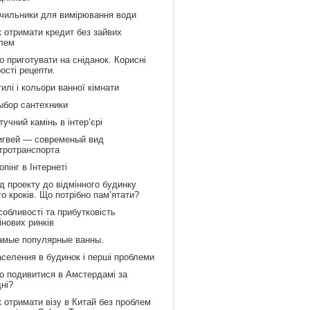
ічильники для вимірювання води
к отримати кредит без зайвих
лем
 приготувати на сніданок. Корисні
рості рецепти.
илі і кольори ванної кімнати
ыбор сантехники
учний камінь в інтер’єрі
игвей — современый вид
тротранспорта
пінг в Інтернеті
д проекту до відмінного будинку
то кроків. Що потрібно пам’ятати?
обливості та прибутковість
інових ринків
амые популярные ванны.
аселення в будинок і перші проблеми
о подивитися в Амстердамі за
дні?
 отримати візу в Китай без проблем