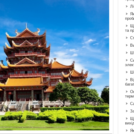
Л
Я
проб
Що
та п
Ст
В
Шт
С
элек
Шо
Ві
бага
Ос
терм
С
З
Щ
вихі
Як