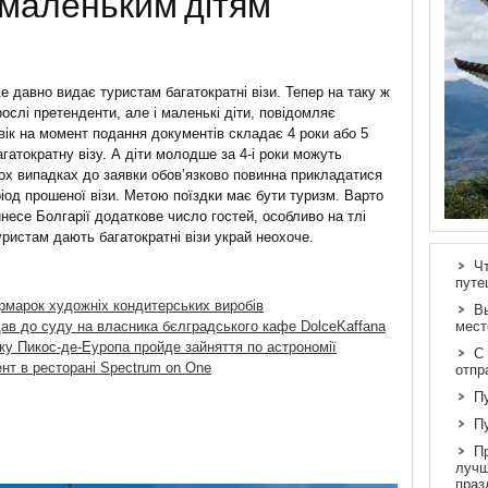
 маленьким дітям
 давно видає туристам багатократні візи. Тепер на таку ж
ослі претенденти, але і маленькі діти, повідомляє
й вік на момент подання документів складає 4 роки або 5
агатократну візу. А діти молодше за 4-і роки можуть
бох випадках до заявки обов’язково повинна прикладатися
еріод прошеної візи. Метою поїздки має бути туризм. Варто
инесе Болгарії додаткове число гостей, особливо на тлі
ристам дають багатократні візи украй неохоче.
Ч
путе
рмарок художніх кондитерських виробів
В
ав до суду на власника бєлградського кафе DolceKaffana
мест
ку Пикос-де-Еуропа пройде зайняття по астрономії
С
нт в ресторані Spectrum on One
отпр
П
П
П
лучш
праз