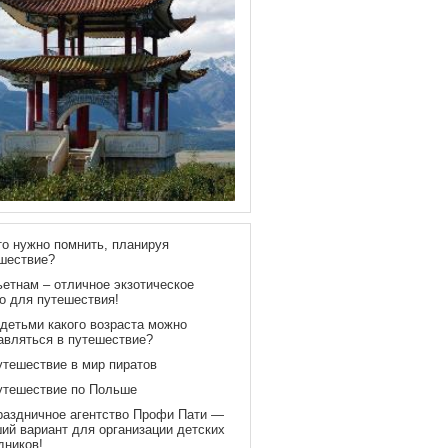
то нужно помнить, планируя
шествие?
ьетнам – отличное экзотическое
о для путешествия!
 детьми какого возраста можно
авляться в путешествие?
утешествие в мир пиратов
утешествие по Польше
раздничное агентство Профи Пати —
ий вариант для организации детских
дников!