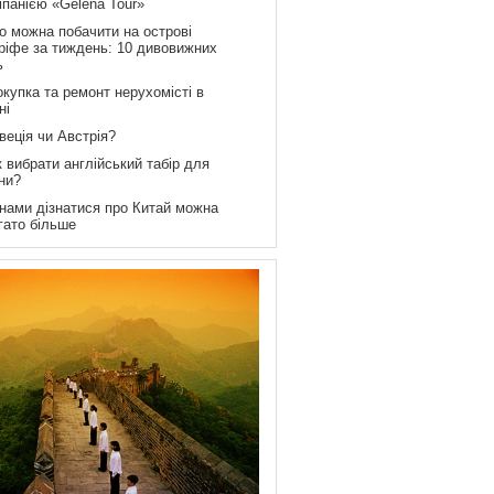
мпанією «Gelena Tour»
о можна побачити на острові
ріфе за тиждень: 10 дивовижних
ь
купка та ремонт нерухомісті в
ні
веція чи Австрія?
 вибрати англійський табір для
ни?
 нами дізнатися про Китай можна
гато більше