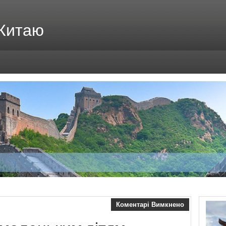
 Китаю
Коментарі Вимкнено