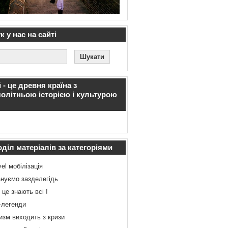
 у нас на сайті
 - це древня країна з
олітньою історією і культурою
діл матеріалів за категоріями
vel мобілізація
нуємо зазделегідь
 це знають всі !
-легенди
изм виходить з кризи