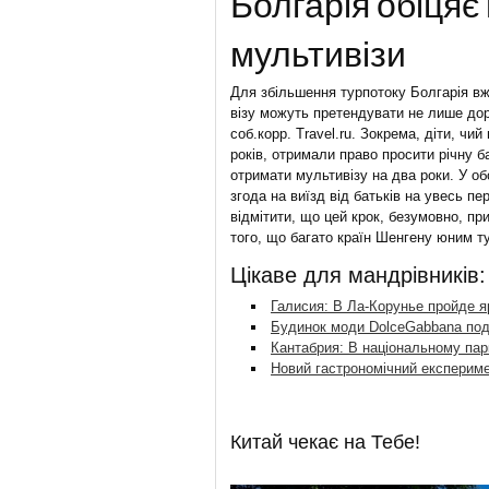
Болгарія обіцяє
мультивізи
Для збільшення турпотоку Болгарія вже
візу можуть претендувати не лише дор
соб.корр. Travel.ru. Зокрема, діти, чи
років, отримали право просити річну б
отримати мультивізу на два роки. У о
згода на виїзд від батьків на увесь п
відмітити, що цей крок, безумовно, пр
того, що багато країн Шенгену юним ту
Цікаве для мандрівників:
Галисия: В Ла-Корунье пройде я
Будинок моди DolceGabbana под
Кантабрия: В національному пар
Новий гастрономічний експериме
Китай чекає на Тебе!