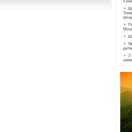
з ко
Щ
Тене
місц
По
Міла
Ш
Як
дити
З
наба