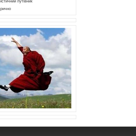
истичний путівник
рично