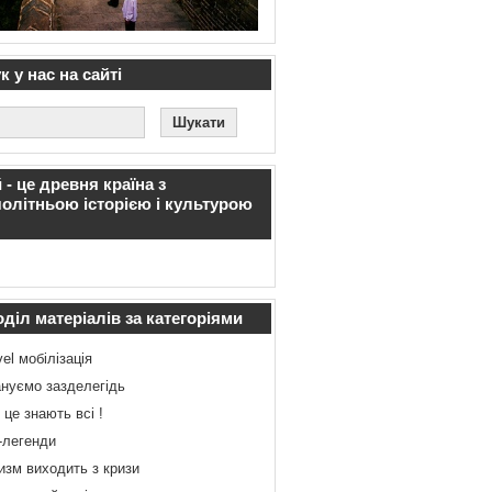
 у нас на сайті
 - це древня країна з
олітньою історією і культурою
діл матеріалів за категоріями
vel мобілізація
нуємо зазделегідь
 це знають всі !
-легенди
изм виходить з кризи