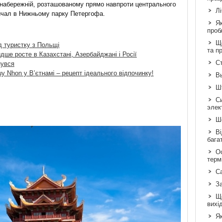
 набережній, розташованому прямо навпроти центрального
Л
ричал в Нижньому парку Петергофа.
Я
проб
Що
д туристку з Польщі
та п
ше росте в Казахстані, Азербайджані і Росії
Ст
нувся
y Nhon у В’єтнамі – рецепт ідеального відпочинку!
В
Шт
С
элек
Шо
Ві
бага
Ос
терм
С
З
Щ
вихі
Як