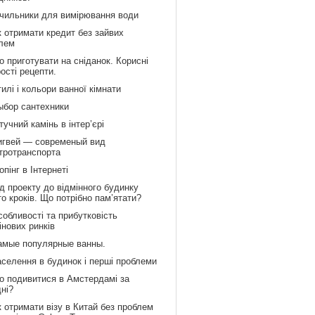
ічильники для вимірювання води
к отримати кредит без зайвих
лем
 приготувати на сніданок. Корисні
рості рецепти.
илі і кольори ванної кімнати
ыбор сантехники
учний камінь в інтер’єрі
игвей — современый вид
тротранспорта
пінг в Інтернеті
д проекту до відмінного будинку
то кроків. Що потрібно пам’ятати?
обливості та прибутковість
інових ринків
амые популярные ванны.
аселення в будинок і перші проблеми
о подивитися в Амстердамі за
дні?
 отримати візу в Китай без проблем