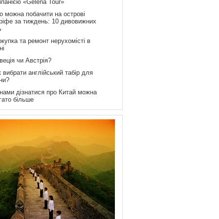
мпанією «Gelena Tour»
о можна побачити на острові
ріфе за тиждень: 10 дивовижних
ь
купка та ремонт нерухомісті в
ні
веція чи Австрія?
 вибрати англійський табір для
ни?
 нами дізнатися про Китай можна
гато більше