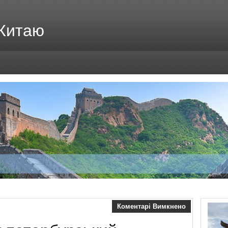
 Китаю
Коментарі Вимкнено