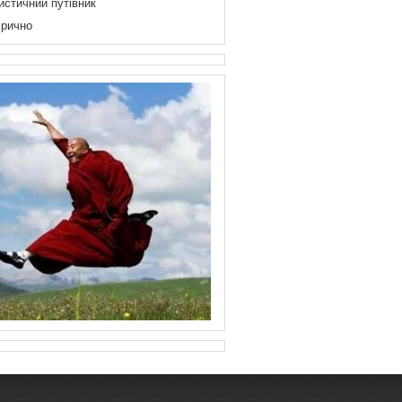
истичний путівник
рично