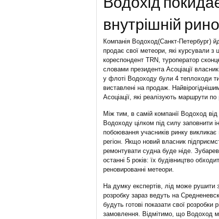
Водохід покида
внутрішній рино
Компанія Водоход(Санкт-Петербург) йд
продає свої метеори, які курсували з
кореспондент TRN, туроператор сконцен
словами президента Асоціації власник
у флоті Водоходу були 4 теплоходи ти
виставлені на продаж. Найвірогіднішим
Асоціації, які реалізують маршрути по 
Між тим, в самій компанії Водоход ві
Водоходу цілком під силу заповнити 
побоювання учасників ринку викликає 
регіон. Якщо новий власник підприємс
ремонтувати судна буде ніде. Зубарев 
останні 5 років: їх будівництво обходи
реновированні метеори.
На думку експертів, лід може рушити з
розробку зараз ведуть на Средненевск
будуть готові показати свої розробки
замовлення. Відмітимо, що Водоход м