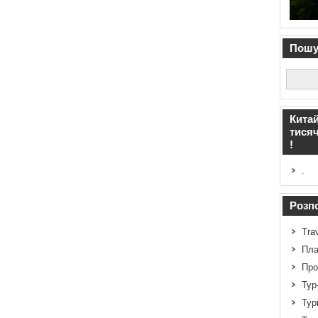
Пошук
Китай
тисяч
!
.
Розпо
Tra
Пла
Про
Тур
Тур