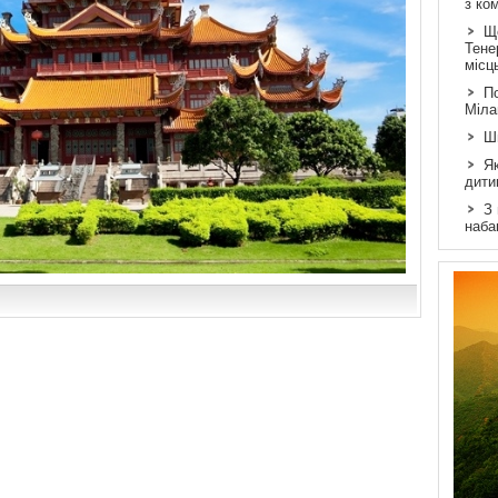
з ко
Щ
Тене
місц
По
Міла
Ш
Як
дити
З
наба