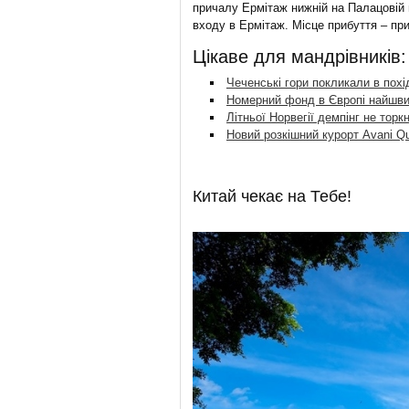
причалу Ермітаж нижній на Палацовій
входу в Ермітаж. Місце прибуття – п
Цікаве для мандрівників:
Чеченські гори покликали в похі
Номерний фонд в Європі найшвид
Літньої Норвегії демпінг не торк
Новий розкішний курорт Avani Qu
Китай чекає на Тебе!