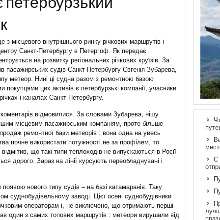
є петербурзький
к
е з місцевого внутрішнього ринку річкових маршрутів і
 центру Санкт-Петербургу в Петергоф. Як передає
трується на розвитку регіональних річкових круїзів. За
ів пасажирських судів Санкт-Петербургу Євгенія Зубарева,
пу метеор. Нині ці судна разом з ремонтною базою
и покупцями цих активів є петербурзькі компанії, учасники
річках і каналах Санкт-Петербургу.
д коментарів відмовилися. За словами Зубарева, нішу
Ч
іншим місцевим пасажирським компаніям, проте більше
путе
продаж ремонтної бази метеорів : вона одна на увесь
В
тва почне використати потужності не за профілем, то
мест
відмітив, що такі типи теплоходів не випускаються в Росії
С
ться дорого. Зараз на лінії курсують переобладнувані і
отпр
П
 появою нового типу судів – на базі катамаранів. Таку
П
ом суднобудівельному заводі. Цієї осені суднобудівники
П
 річковим операторам і, не виключено, що отримають перші
лучш
ав один з самих топових маршрутів : метеори вирушали від
праз