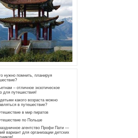
то нужно помнить, планируя
шествие?
ьетнам – отличное экзотическое
о для путешествия!
 детьми какого возраста можно
авляться в путешествие?
утешествие в мир пиратов
утешествие по Польше
раздничное агентство Профи Пати —
ий вариант для организации детских
дников!