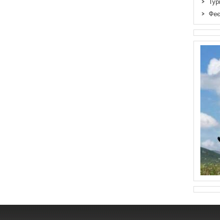
Тур
Феє