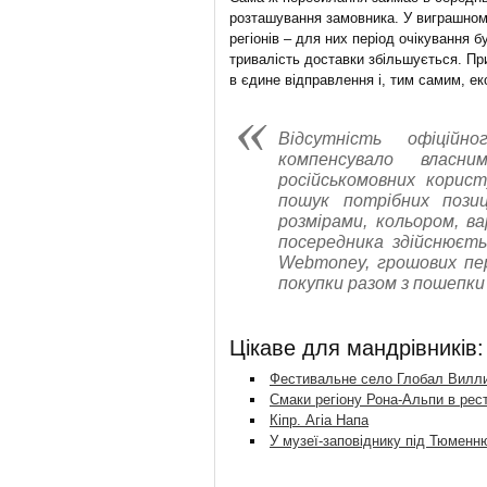
розташування замовника. У виграшном
регіонів – для них період очікування 
тривалість доставки збільшується. Пр
в єдине відправлення і, тим самим, е
Відсутність офіцій
компенсувало власни
російськомовних корист
пошук потрібних пози
розмірами, кольором, в
посередника здійснюєть
Webmoney, грошових пере
покупки разом з пошепки
Цікаве для мандрівників:
Фестивальне село Глобал Вилли
Смаки регіону Рона-Альпи в рест
Кіпр. Агіа Напа
У музеї-заповіднику під Тюменн