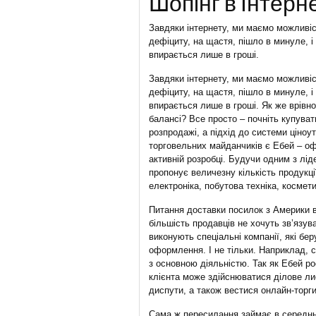
Шопінг в Інтерне
Завдяки інтернету, ми маємо можливіст
дефіциту, на щастя, пішло в минуле, і
впирається лише в гроші.
Завдяки інтернету, ми маємо можливіст
дефіциту, на щастя, пішло в минуле, і
впирається лише в гроші. Як же врівн
балансі? Все просто – почніть купуват
розпродажі, а підхід до системи ціно
торговельних майданчиків є Ебей – оф
активній розробці. Будучи одним з лі
пропонує величезну кількість продукції
електроніка, побутова техніка, косметик
Питання доставки посилок з Америки 
більшість продавців не хочуть зв’язув
виконують спеціальні компанії, які бе
оформлення. І не тільки. Наприклад, 
з основною діяльністю. Так як Ебей р
клієнта може здійснюватися ділове л
диспути, а також вестися онлайн-торги
Сама ж пересилання займає в середньо