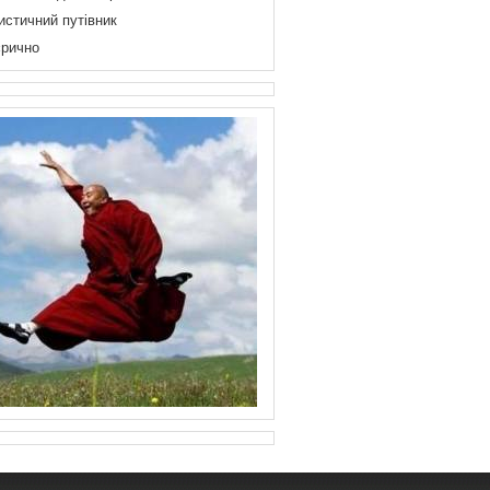
истичний путівник
рично