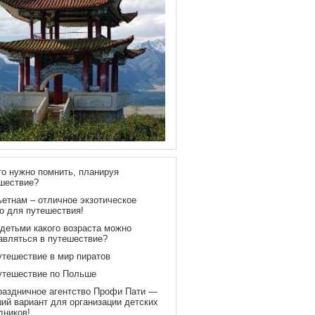
то нужно помнить, планируя
шествие?
ьетнам – отличное экзотическое
о для путешествия!
 детьми какого возраста можно
авляться в путешествие?
утешествие в мир пиратов
утешествие по Польше
раздничное агентство Профи Пати —
ий вариант для организации детских
дников!