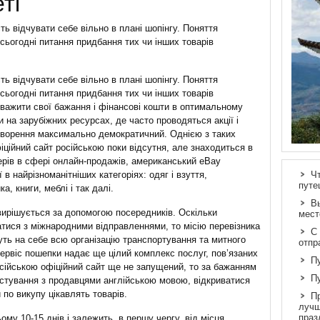
ті
ь відчувати себе вільно в плані шопінгу. Поняття
 сьогодні питання придбання тих чи інших товарів
ь відчувати себе вільно в плані шопінгу. Поняття
 сьогодні питання придбання тих чи інших товарів
оважити свої бажання і фінансові кошти в оптимальному
и на зарубіжних ресурсах, де часто проводяться акції і
утворення максимально демократичний. Однією з таких
іційний сайт російською поки відсутня, але знаходиться в
дерів в сфері онлайн-продажів, американський eBay
 в найрізноманітніших категоріях: одяг і взуття,
Ч
путе
а, книги, меблі і так далі.
В
вирішується за допомогою посередників. Оскільки
мест
атися з міжнародними відправленнями, то місію перевізника
С
руть на себе всю організацію транспортування та митного
отпр
сервіс пошепки надає ще цілий комплекс послуг, пов’язаних
П
осійською офіційний сайт ще не запущений, то за бажанням
П
истування з продавцями англійською мовою, відкриватися
 по викупу цікавлять товарів.
П
лучш
праз
му 10-15 днів і залежить, в першу чергу, від місця