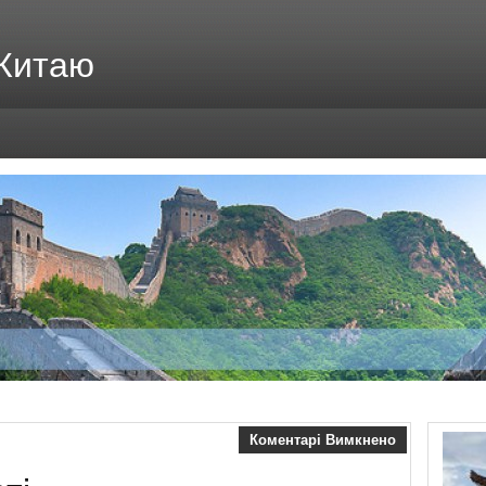
 Китаю
Коментарі Вимкнено