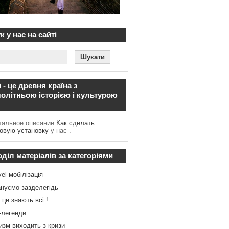
 у нас на сайті
 - це древня країна з
олітньою історією і культурою
альное описание
Как сделать
зовую установку
у нас .
діл матеріалів за категоріями
vel мобілізація
нуємо зазделегідь
 це знають всі !
-легенди
изм виходить з кризи