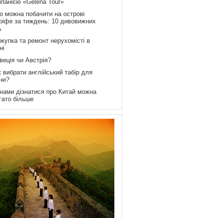
мпанією «Gelena Tour»
о можна побачити на острові
ріфе за тиждень: 10 дивовижних
ь
купка та ремонт нерухомісті в
ні
веція чи Австрія?
 вибрати англійський табір для
ни?
 нами дізнатися про Китай можна
гато більше