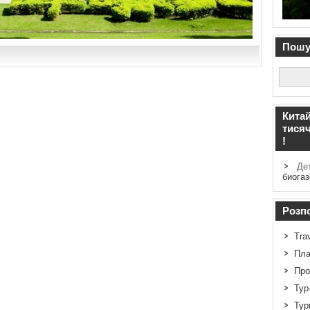
Пошук
Китай
тисяч
!
Дет
биога
Розпо
Tra
Пла
Про
Тур
Тур