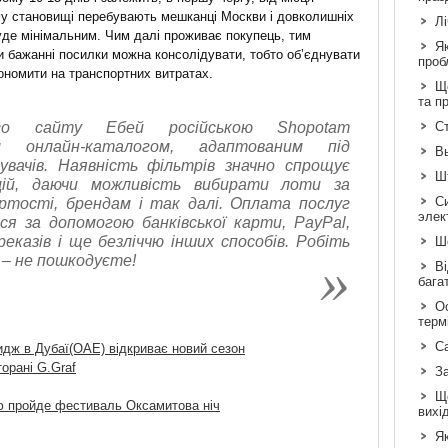
у становищі перебувають мешканці Москви і довколишніх
Л
буде мінімальним. Чим далі проживає покупець, тим
Я
и бажанні посилки можна консолідувати, тобто об’єднувати
проб
кономити на транспортних витратах.
Що
та п
ного сайту Ебей російською Shopotam
Ст
м онлайн-каталогом, адаптованим під
В
увачів. Наявність фільтрів значно спрощує
Шт
цій, даючи можливість вибирати лоти за
С
артості, брендам і так далі. Оплата послуг
элек
ся за допомогою банківської карти, PayPal,
казів і ще безліччю інших способів. Робіть
Шо
 – не пошкодуєте!
Ві
бага
Ос
терм
С
дж в Дубаї(ОАЕ) відкриває новий сезон
орані G.Graf
З
Щ
ю пройде фестиваль Оксамитова ніч
вихі
Як