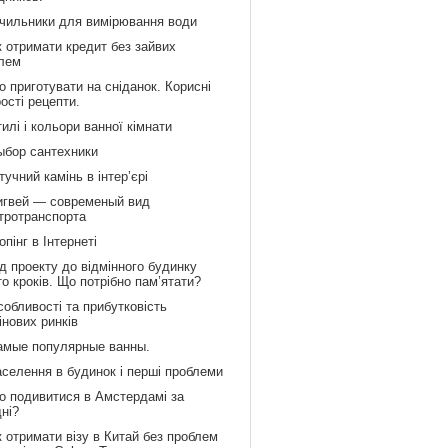
ічильники для вимірювання води
к отримати кредит без зайвих
лем
 приготувати на сніданок. Корисні
рості рецепти.
илі і кольори ванної кімнати
ыбор сантехники
учний камінь в інтер’єрі
игвей — современый вид
тротранспорта
пінг в Інтернеті
д проекту до відмінного будинку
то кроків. Що потрібно пам’ятати?
обливості та прибутковість
інових ринків
амые популярные ванны.
аселення в будинок і перші проблеми
о подивитися в Амстердамі за
дні?
 отримати візу в Китай без проблем