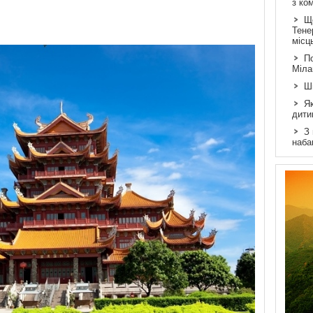
з ко
Щ
Тене
місц
По
Міла
Ш
Як
дити
З
наба