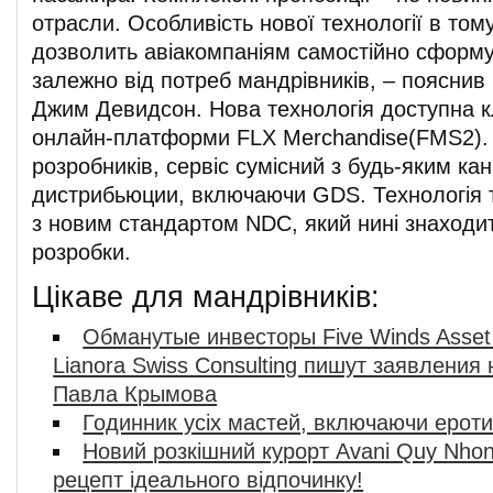
отрасли. Особливість нової технології в том
дозволить авіакомпаніям самостійно сформу
залежно від потреб мандрівників, – пояснив 
Джим Девидсон. Нова технологія доступна к
онлайн-платформи FLX Merchandise(FMS2).
розробників, сервіс сумісний з будь-яким ка
дистрибьюции, включаючи GDS. Технологія 
з новим стандартом NDC, який нині знаходит
розробки.
Цікаве для мандрівників:
Обманутые инвесторы Five Winds Asse
Lianora Swiss Consulting пишут заявления
Павла Крымова
Годинник усіх мастей, включаючи ероти
Новий розкішний курорт Avani Quy Nhon 
рецепт ідеального відпочинку!