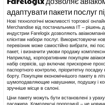
Farelogix дозволяє авіако
адаптувати пакети послуг пі
Нові технологічні можливості торгової онл
Merchandise від постачальника IT – рішень 
индустрии Farelogix дозволяють авіакомпан
клієнтам набори послуг. Використовуючи нов
перевізник може самостійно вибрати, які по
пакет, і визначити умови продажу комплексно
Наприклад, корпоративним покупцям авіако
набір сервісів, що включає прискорене про
паспортного контролю, пріоритетну посадку н
борту. Покупцям економічнішого пакету в лі
шумоподавляющие навушники, подушку і ко
зручніше місце в салоні.
Ціни пакету можуть бути встановлені з урах
пасажира. Комплексні пропозиції – не новин