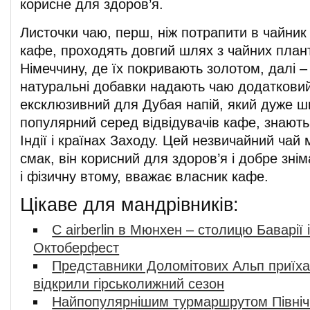
корисне для здоров’я.
Листочки чаю, перш, ніж потрапити в чайник
кафе, проходять довгий шлях з чайних план
Німеччину, де їх покривають золотом, далі –
натуральні добавки надають чаю додаткови
ексклюзивний для Дубая напій, який дуже ш
популярний серед відвідувачів кафе, знають 
Індії і країнах Заходу. Цей незвичайний чай
смак, він корисний для здоров’я і добре зні
і фізичну втому, вважає власник кафе.
Цікаве для мандрівників:
C airberlin в Мюнхен – столицю Баварії 
Октоберфест
Представники Доломітових Альп приїха
відкрили гірськолижний сезон
Найпопулярнішим турмаршрутом Північн