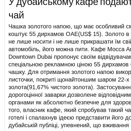
У дубайському кафе подают
чай
Чашка золотого напою, що має особливий см
коштує 55 дирхамов ОАЕ(US$ 15). Золото в
не лише носити і не лише прикрашати їм сві
автомобіль, його можна пити. Кафе Mocca Ar
Downtown Dubai пропонує своїм відвідувача
спеціальною рекламною ціною 55 дирхамов 
чашку. Для отримання золотого напою викор
листочки, покриті щонайтоншим шаром 22-х 
золота(91,67% чистого золота). Застосуванн
дорогоцінної заварки дозволене відповідни
органами як абсолютно безпечне для здоро
того, власник кафе, який спробував такий ч
готелі і спалахнув ідеєю представити його д
дубайській публіці, упевнений, що вживання