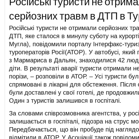
Російські туристи не отрим
серйозних травм в ДТП в Ту
Російські туристи не отримали серйозних тра
ДТП, яке сталося в минулу суботу на курорт
Мугла), повідомили порталу Інтерфакс-туриз
туроператорів Росії(АТОР). У автобусі, який
з Мармариса в Дальян, знаходилися 42 люди
діти. В результаті аварії туристи отримали н
порізи, – розповіли в АТОР. – Усі туристи бу
спрямовані в лікарні для обстеження. Після
були доставлені у свої готелі, де продовжил
Один з туристів залишився в госпіталі.
За словами співрозмовника агентства, у рос
залишається в госпіталі, підозра на струс мо
Передбачається, що він пробуде під наглядом
відмітили в АТОР. У Асоціації також повідом