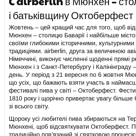
C airberlin в Мюнхен – сто
і батьківщину Октоберфест
Жовтень – цей кращий час для того, щоб ві
Мюнхен – столицю Баварії і найбільше місто
своїми глибокими історичними, культурними
традиціями. airberlin, друга за величиною ав
Німеччині, виконує численні щоденні прямі р
Мюнхен і з Санкт-Петербургу і Калінінграду –
день. У період з 21 вересня по 6 жовтня Мю
що усіх, що бажають взяти участь в наймас
фестивалі пива у світі – Октоберфест. Фест
1810 року і щорічно привертає увагу більше 
зі всього світу.
Щороку усі любителі пива збираються на Те
Мюнхені, щоб відсвяткувати Октоберфест. 
традиційно пов’язаний зі святковою процесіє