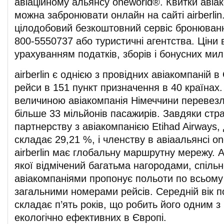
авіаційному альянсу oneworld®. Квитки авіако
можна забронювати онлайн на сайті airberlin
цілодобовий безкоштовний сервіс бронюван
800-5550737 або туристичні агентства. Ціни в
урахуванням податків, зборів і бонусних мил
airberlin є однією з провідних авіакомпаній 
рейси в 151 пункт призначення в 40 країнах.
величиною авіакомпанія Німеччини перевезл
більше 33 мільйонів пасажирів. Завдяки стр
партнерству з авіакомпанією Etihad Airways, д
складає 29,21 %, і членству в авіаальянсі o
airberlin має глобальну маршрутну мережу. А
якої відмічений багатьма нагородами, спільн
авіакомпаніями пропонує польоти по всьому 
загальними номерами рейсів. Середній вік п
складає п’ять років, що робить його одним 
екологічно ефективних в Європі.