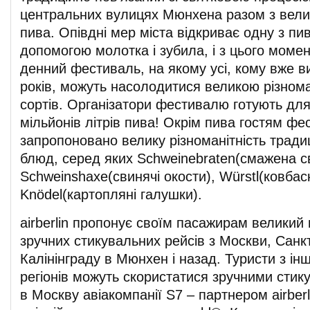
центральних вулицях Мюнхена разом з вел
пива. Опівдні мер міста відкриває одну з пи
допомогою молотка і зубила, і з цього момен
денний фестиваль, на якому усі, кому вже 
років, можуть насолодитися великою різнома
сортів. Організатори фестивалю готують для
мільйонів літрів пива! Окрім пива гостям ф
запропоновано велику різноманітність тради
блюд, серед яких Schweinebraten(смажена с
Schweinshaxe(свинячі окости), Würstl(ковбас
Knödel(картопляні галушки).
airberlin пропонує своїм пасажирам великий 
зручних стикувальних рейсів з Москви, Санкт
Калінінграду в Мюнхен і назад. Туристи з ін
регіонів можуть скористатися зручними сти
в Москву авіакомпанії S7 – партнером airber