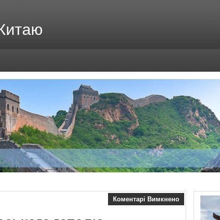
 Китаю
Коментарі Вимкнено