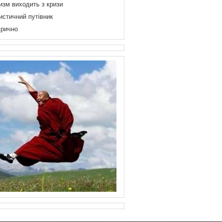
изм виходить з кризи
истичний путівник
рично