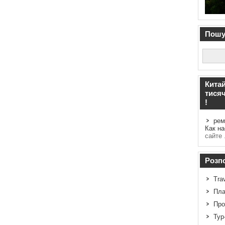
Пошук
Китай
тисяч
!
рем
Как н
сайте 
Розпо
Tra
Пла
Про
Тур