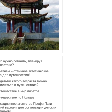
то нужно помнить, планируя
шествие?
ьетнам – отличное экзотическое
о для путешествия!
 детьми какого возраста можно
авляться в путешествие?
утешествие в мир пиратов
утешествие по Польше
раздничное агентство Профи Пати —
ий вариант для организации детских
дников!