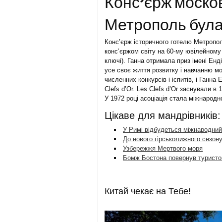
Конс’єрж моско
Метрополь була 
Конс’єрж історичного готелю Метроп
конс’єржом світу на 60-му ювілейному 
ключі). Ганна отримала приз імені Енд
усе своє життя розвитку і навчанню м
численних конкурсів і іспитів, і Ганна 
Clefs d’Or. Les Clefs d’Or заснували в
У 1972 році асоціація стала міжнародн
Цікаве для мандрівників:
У Римі відбудеться міжнародний
До нового гірськолижного сезон
Узбережжя Мертвого моря
Бомж Бостона повернув туристові
Китай чекає на Тебе!