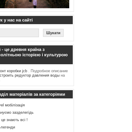
 у нас на сайті
 - це древня країна з
олітньою історією і культурою
онт коробки jcb
. Подробное описание
астроить редуктор давления воды
на
.
діл матеріалів за категоріями
vel мобілізація
нуємо зазделегідь
 це знають всі !
-легенди