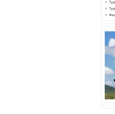
Тур
Тур
Феє