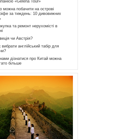
мпанією «Gelena Tour»
о можна побачити на острові
ріфе за тиждень: 10 дивовижних
ь
купка та ремонт нерухомісті в
ні
веція чи Австрія?
 вибрати англійський табір для
ни?
 нами дізнатися про Китай можна
гато більше