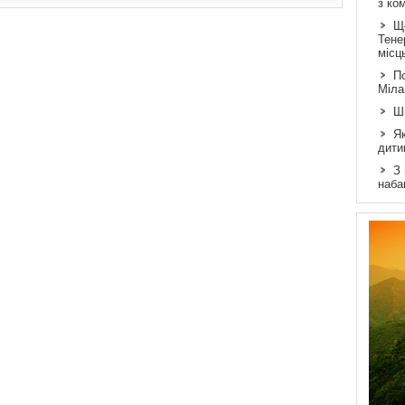
з ко
Щ
Тене
місц
По
Міла
Ш
Як
дити
З
наба