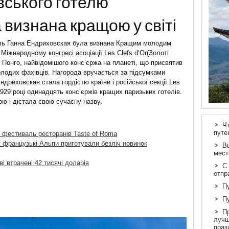
вського готелю
визнана кращою у світі
оль Ганна Ендриховская була визнана Кращим молодим
Міжнародному конгресі асоціації Les Clefs d’Or(Золоті
і Понго, найвідомішого конс’єржа на планеті, що присвятив
олодих фахівців. Нагорода вручається за підсумками
Ендриховская стала гордістю країни і російської секції Les
 1929 році одинадцять конс’єржів кращих паризьких готелів.
ою і дістала свою сучасну назву.
Ч
путе
 фестиваль ресторанів Taste of Roma
у французькі Альпи приготували безліч новинок
В
мест
 втрачені 42 тисячі доларів
С
отпр
П
П
П
лучш
праз