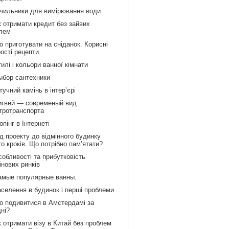
ічильники для вимірювання води
к отримати кредит без зайвих
лем
 приготувати на сніданок. Корисні
рості рецепти.
илі і кольори ванної кімнати
ыбор сантехники
учний камінь в інтер’єрі
игвей — современый вид
тротранспорта
пінг в Інтернеті
д проекту до відмінного будинку
то кроків. Що потрібно пам’ятати?
обливості та прибутковість
інових ринків
амые популярные ванны.
аселення в будинок і перші проблеми
о подивитися в Амстердамі за
дні?
 отримати візу в Китай без проблем