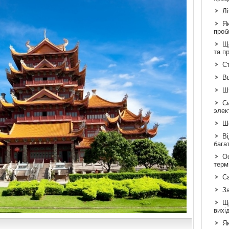
Л
Я
проб
Що
та п
Ст
В
Шт
С
элек
Шо
Ві
бага
Ос
терм
С
З
Щ
вихі
Як