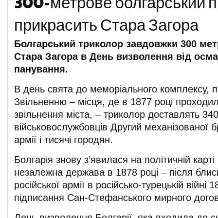
300-метрове болгарський 
прикрасить Стара Загора
Болгарський триколор завдовжки 300 мет
Стара Загора в День визволення від осм
панування.
В день свята до меморіального комплексу, 
Звільненню – місця, де в 1877 році проходил
звільнення міста, – триколор доставлять 34
військовослужбовців Другий механізованої б
армії і тисячі городян.
Болгарія знову з’явилася на політичній карті
незалежна держава в 1878 році – після блис
російської армії в російсько-турецькій війні 1
підписання Сан-Стефанського мирного догов
День визволення Болгарії, яка входила до 