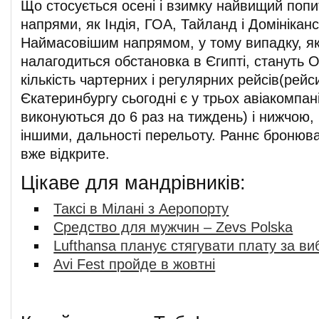
Що стосується осені і взимку найвищий попи
напрями, як Індія, ГОА, Тайланд і Домініканс
Наймасовішим напрямом, у тому випадку, я
налагодиться обстановка в Єгипті, стануть 
кількість чартерних і регулярних рейсів(рейс
Єкатеринбургу сьогодні є у трьох авіакомпан
виконуються до 6 раз на тиждень) і нижчою, 
іншими, дальності перельоту. Раннє бронюв
вже відкрите.
Цікаве для мандрівників:
Таксі в Мілані з Аеропорту
Средство для мужчин – Zevs Polska
Lufthansa планує стягувати плату за виб
Avi Fest пройде в жовтні