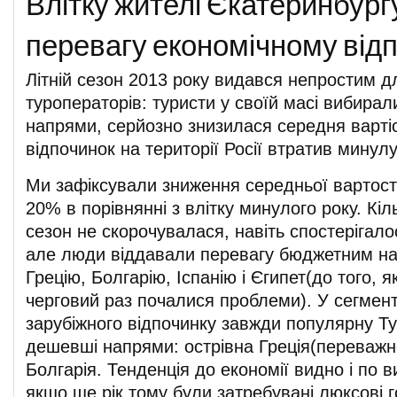
Влітку жителі Єкатеринбург
перевагу економічному від
Літній сезон 2013 року видався непростим д
туроператорів: туристи у своїй масі вибирали
напрями, серйозно знизилася середня вартіст
відпочинок на території Росії втратив минул
Ми зафіксували зниження середньої вартост
20% в порівнянні з влітку минулого року. Кіль
сезон не скорочувалася, навіть спостерігал
але люди віддавали перевагу бюджетним на
Грецію, Болгарію, Іспанію і Єгипет(до того, я
черговий раз почалися проблеми). У сегмент
зарубіжного відпочинку завжди популярну Ту
дешевші напрями: острівна Греція(переважно,
Болгарія. Тенденція до економії видно і по в
якщо ще рік тому були затребувані люксові го