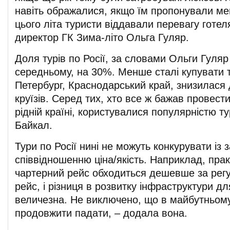
навіть ображалися, якщо їм пропонували ме
цього літа туристи віддавали перевагу готел
директор ГК Зима-літо Ольга Гуляр.
Доля турів по Росії, за словами Ольги Гуляр
середньому, на 30%. Менше сталі купувати т
Петербург, Краснодарський край, знизилася 
круїзів. Серед тих, хто все ж бажав провест
рідній країні, користувалися популярністю ту
Байкал.
Тури по Росії нині не можуть конкурувати із 
співвідношенню ціна/якість. Наприклад, пра
чартерний рейс обходиться дешевше за регу
рейс, і різниця в розвитку інфраструктури дл
величезна. Не виключено, що в майбутньому
продовжити падати, – додала вона.