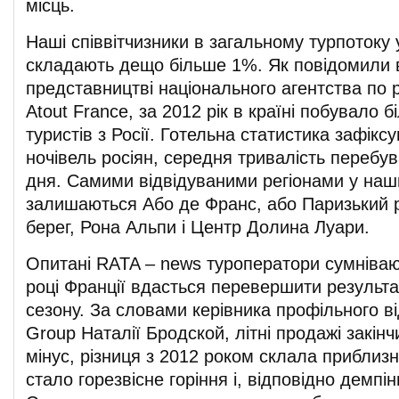
місць.
Наші співвітчизники в загальному турпотоку
складають дещо більше 1%. Як повідомили 
представництві національного агентства по 
Atout France, за 2012 рік в країні побувало б
туристів з Росії. Готельна статистика зафікс
ночівель росіян, середня тривалість перебу
дня. Самими відвідуваними регіонами у наш
залишаються Або де Франс, або Паризький р
берег, Рона Альпи і Центр Долина Луари.
Опитані RATA – news туроператори сумніваю
році Франції вдасться перевершити результ
сезону. За словами керівника профільного ві
Group Наталії Бродской, літні продажі закінч
мінус, різниця з 2012 роком склала прибли
стало горезвісне горіння і, відповідно демпі