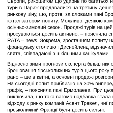
Європи, рикошетом що ударив по багатьох н
тури в Париж продавалися на третину деше
ринкову ціну, що, проте, за словами пані Бр
каталізатором попиту. Можливо, деякою ком
осінньо-зимовий сезон. Продажі турів на цей
просуваються досить активно, – пояснила с
RATA – news. Зокрема, зростанням попиту на
французьку столицю і Диснейленд відзначил
свята, співпадаючі з шкільними канікулами.
Відносно зими прогнози експерта більш ніж о
бронювання гірськолижних турів цього року 
рано – ще в квітні, а основні продажі розгор
На сьогодні попит приблизно на 30% випере
графік, – пояснила пані Ермолаева. При цьо
виключила, що така вагома надбавка стала
відходу з ринку компанії Асент Тревел, чиї п
гірськолижній Франції були досить сильні.