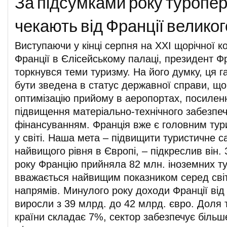
За підсумками року туропе
чекають від Франції велико
Виступаючи у кінці серпня на XXI щорічної к
Франції в Єлісейському палаці, президент 
торкнувся теми туризму. На його думку, ця г
бути зведена в статус державної справи, що
оптимізацію прийому в аеропортах, посиленн
підвищення матеріально-технічного забезпе
фінансуванням. Франція вже є головним ту
у світі. Наша мета – підвищити туристичне 
найвищого рівня в Європі, – підкреслив він.
року Францію прийняла 82 млн. іноземних ту
вважається найвищим показником серед сві
напрямів. Минулого року доходи Франції від 
виросли з 39 млрд. до 42 млрд. євро. Доля
країни складає 7%, сектор забезпечує більш