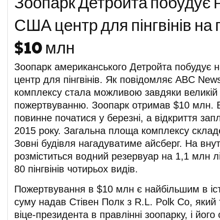
Зоопарк Детройта побудує 
США центр для пінгвінів на
$10 млн
Зоопарк американського Детройта побудує 
центр для пінгвінів. Як повідомляє ABC New
комплексу стала можливою завдяки великій 
пожертвуванню. Зоопарк отримав $10 млн. 
повинне початися у березні, а відкриття зап
2015 року. Загальна площа комплексу складе 
Зовні будівля нагадуватиме айсберг. На внут
розміститься водний резервуар на 1,1 млн л
80 пінгвінів чотирьох видів.
Пожертвування в $10 млн є найбільшим в іст
суму надав Стівен Полк з R.L. Polk Co, який
віце-президента в правлінні зоопарку, і його 