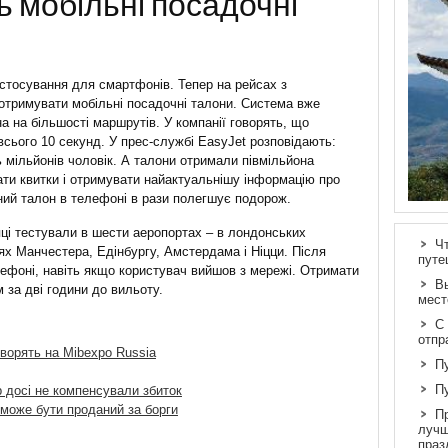
 мобільні посадочні
стосування для смартфонів. Тепер на рейсах з
отримувати мобільні посадочні талони. Система вже
а на більшості маршрутів. У компанії говорять, що
всього 10 секунд. У прес-службі EasyJet розповідають:
ь мільйонів чоловік. А талони отримали півмільйона
ти квитки і отримувати найактуальнішу інформацію про
ний талон в телефоні в рази полегшує подорож.
яці тестували в шести аеропортах – в лондонських
Ч
ях Манчестера, Едінбургу, Амстердама і Ніцци. Після
путе
ефоні, навіть якщо користувач вийшов з мережі. Отримати
В
м за дві години до вильоту.
мест
С
отпр
оворять на Mibexpo Russia
П
П
 досі не компенсували збиток
 може бути проданий за борги
П
лучш
праз