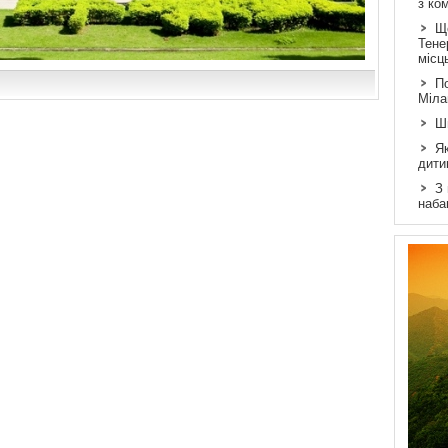
з ко
Щ
Тене
місц
По
Міла
Ш
Як
дити
З
наба