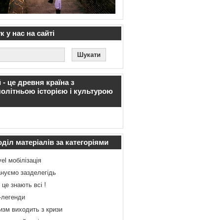
 у нас на сайті
 - це древня країна з
олітньою історією і культурою
діл матеріалів за категоріями
vel мобілізація
нуємо зазделегідь
 це знають всі !
-легенди
изм виходить з кризи