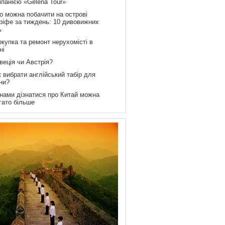
мпанією «Gelena Tour»
о можна побачити на острові
ріфе за тиждень: 10 дивовижних
ь
купка та ремонт нерухомісті в
ні
веція чи Австрія?
 вибрати англійський табір для
ни?
 нами дізнатися про Китай можна
гато більше