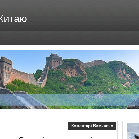
 Китаю
Коментарі Вимкнено