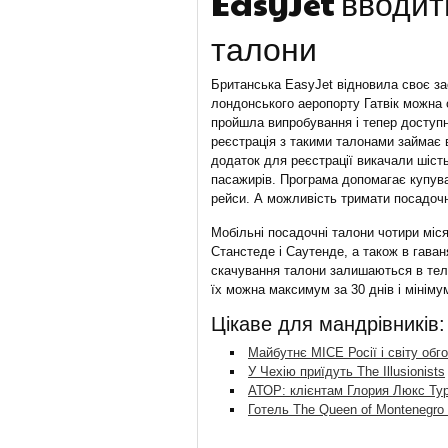
EasyJet вводить
талони
Британська EasyJet відновила своє за
лондонського аеропорту Гатвік можна 
пройшла випробування і тепер доступн
реєстрація з такими талонами займає 
додаток для реєстрації викачали шіст
пасажирів. Програма допомагає купува
рейси. А можливість тримати посадоч
Мобільні посадочні талони чотири міс
Станстеде і Саутенде, а також в гаван
скачування талони залишаються в тел
їх можна максимум за 30 днів і мініму
Цікаве для мандрівників:
Майбутнє MICE Росії і світу обг
У Чехію приїдуть The Illusionists
АТОР: клієнтам Глория Люкс Тур
Готель The Queen of Montenegro