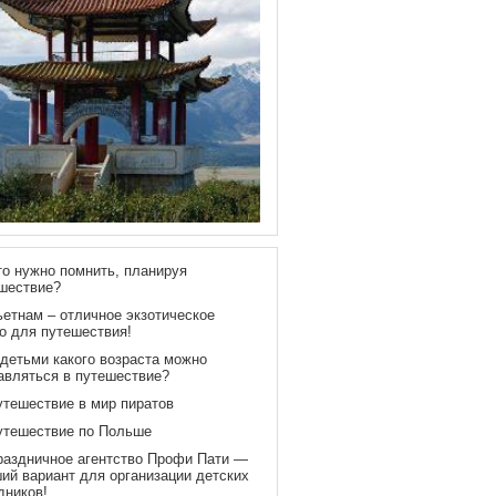
то нужно помнить, планируя
шествие?
ьетнам – отличное экзотическое
о для путешествия!
 детьми какого возраста можно
авляться в путешествие?
утешествие в мир пиратов
утешествие по Польше
раздничное агентство Профи Пати —
ий вариант для организации детских
дников!