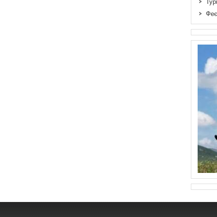
Тур
Феє