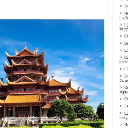
Л
Я
проб
Що
та п
Ст
В
Шт
С
элек
Шо
Ві
бага
Ос
терм
С
З
Щ
вихі
Як