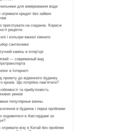
ічильники для вимірювання води
к отримати кредит без зайвих
лем
 приготувати на сніданок. Корисні
рості рецепти.
илі і кольори ванної кімнати
ыбор сантехники
учний камінь в інтер’єрі
игвей — современый вид
тротранспорта
пінг в Інтернеті
д проекту до відмінного будинку
то кроків. Що потрібно пам’ятати?
обливості та прибутковість
інових ринків
амые популярные ванны.
аселення в будинок і перші проблеми
о подивитися в Амстердамі за
дні?
 отримати візу в Китай без проблем