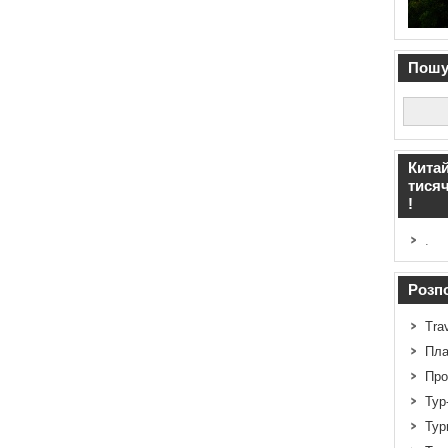
Пошук
Китай
тисяч
!
.
Розпо
Tra
Пла
Про
Тур
Тур