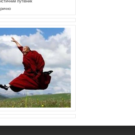
истичний путівник
рично