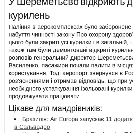
У Шереметьєво відкриють д
курилень
Паління в аерокомплексах було заборонене 
набуття чинності закону Про охорону здоров
цього були закриті усі курилки і в загальній, і
також там були демонтовані відкриті курильні
розповів генеральний директор Шереметье
Василенко, пасажири почали палити в місця
користування. Тоді аеропорт звернувся в Р
роз’ясненнями і отримав відповідь, що при у
необхідного устаткування ізольовані курилк
продовжувати працювати.
Цікаве для мандрівників:
Бразилія: Air Europa запускає 11 додат
в Сальвадор