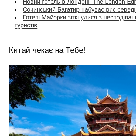
Новий готель в Лондоні: The London Edit
Сочинський Багатир набуває рис середн
Готелі Майорки зіткнулися з несподіва
туристів
Китай чекає на Тебе!