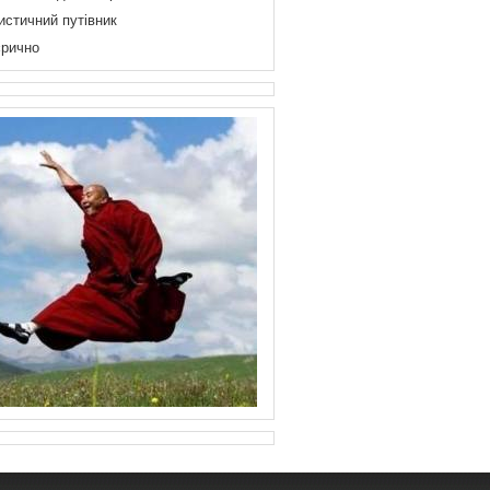
истичний путівник
рично