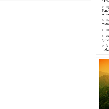
з ко
Щ
Тене
місц
По
Міла
Ш
Як
дити
З
наба