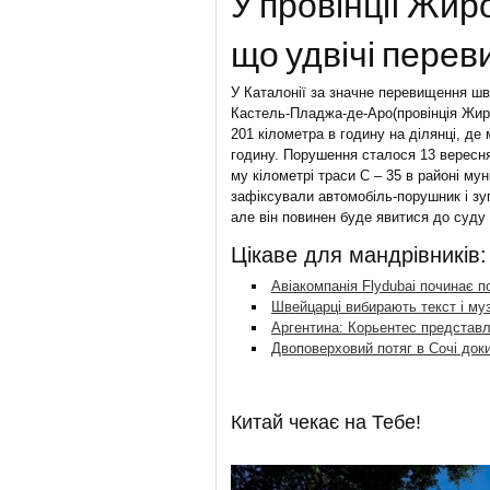
У провінції Жир
що удвічі пере
У Каталонії за значне перевищення шв
Кастель-Пладжа-де-Аро(провінція Жиро
201 кілометра в годину на ділянці, де
годину. Порушення сталося 13 вересня,
му кілометрі траси C – 35 в районі му
зафіксували автомобіль-порушник і зу
але він повинен буде явитися до суду
Цікаве для мандрівників:
Авіакомпанія Flydubai починає п
Швейцарці вибирають текст і муз
Аргентина: Корьентес представл
Двоповерховий потяг в Сочі док
Китай чекає на Тебе!