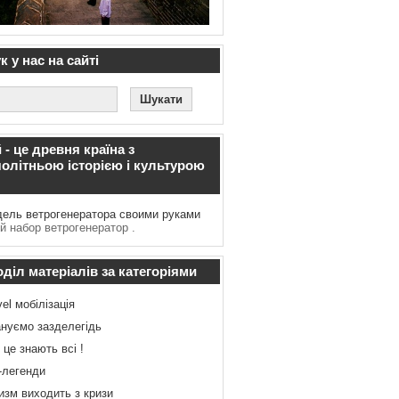
 у нас на сайті
 - це древня країна з
олітньою історією і культурою
ель ветрогенератора своими руками
й набор ветрогенератор .
діл матеріалів за категоріями
vel мобілізація
нуємо зазделегідь
 це знають всі !
-легенди
изм виходить з кризи