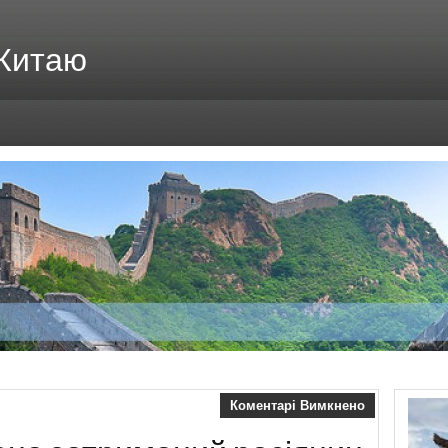
 Китаю
Коментарі Вимкнено