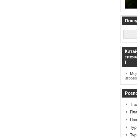
Пошук
Китай
тисяч
!
Мод
игрово
Розпо
Tra
Пла
Про
Тур
Тур