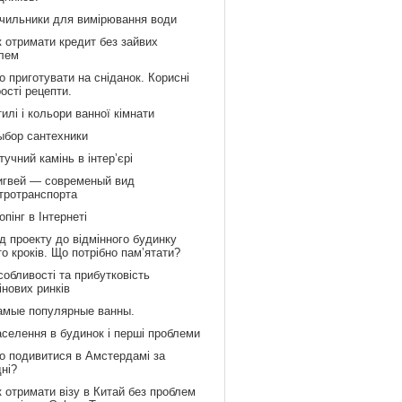
ічильники для вимірювання води
к отримати кредит без зайвих
лем
 приготувати на сніданок. Корисні
рості рецепти.
илі і кольори ванної кімнати
ыбор сантехники
учний камінь в інтер’єрі
игвей — современый вид
тротранспорта
пінг в Інтернеті
д проекту до відмінного будинку
то кроків. Що потрібно пам’ятати?
обливості та прибутковість
інових ринків
амые популярные ванны.
аселення в будинок і перші проблеми
о подивитися в Амстердамі за
дні?
 отримати візу в Китай без проблем