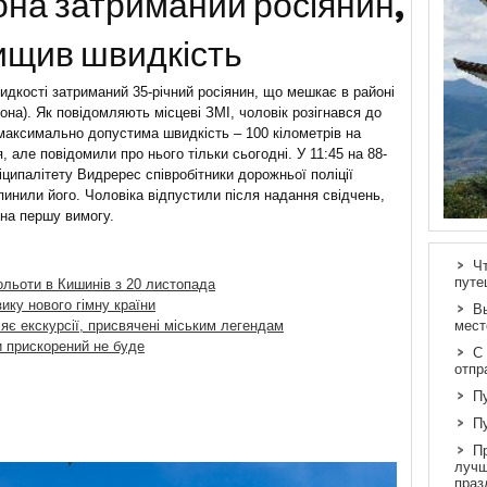
она затриманий росіянин,
вищив швидкість
идкості затриманий 35-річний росіянин, що мешкає в районі
на). Як повідомляють місцеві ЗМІ, чоловік розігнався до
 максимально допустима швидкість – 100 кілометрів на
 але повідомили про нього тільки сьогодні. У 11:45 на 88-
ніципалітету Видререс співробітники дорожньої поліції
пинили його. Чоловіка відпустили після надання свідчень,
 на першу вимогу.
Ч
путе
ольоти в Кишинів з 20 листопада
ику нового гімну країни
В
яє екскурсії, присвячені міським легендам
мест
и прискорений не буде
С
отпр
П
П
П
лучш
праз