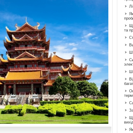
Л
Я
проб
Що
та п
Ст
В
Шт
С
элек
Шо
Ві
бага
Ос
терм
С
З
Щ
вихі
Як