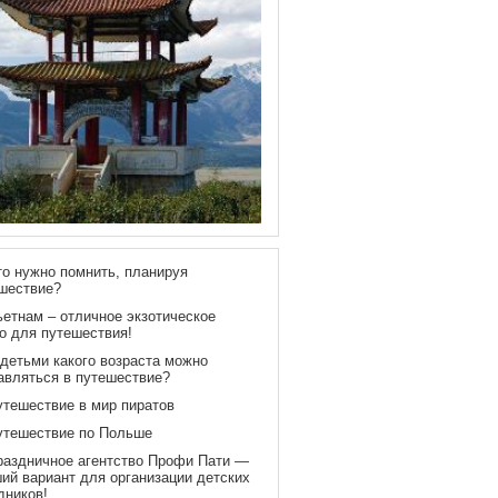
то нужно помнить, планируя
шествие?
ьетнам – отличное экзотическое
о для путешествия!
 детьми какого возраста можно
авляться в путешествие?
утешествие в мир пиратов
утешествие по Польше
раздничное агентство Профи Пати —
ий вариант для организации детских
дников!