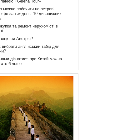
мпанією «Gelena Tour»
о можна побачити на острові
ріфе за тиждень: 10 дивовижних
ь
купка та ремонт нерухомісті в
ні
веція чи Австрія?
 вибрати англійський табір для
ни?
 нами дізнатися про Китай можна
гато більше