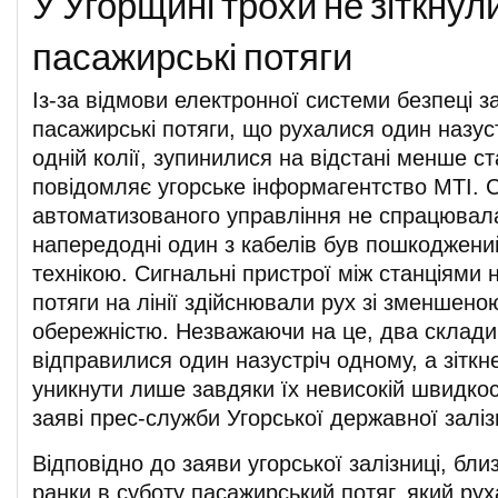
У Угорщині трохи не зіткнул
пасажирські потяги
Із-за відмови електронної системи безпеці за
пасажирські потяги, що рухалися один назус
одній колії, зупинилися на відстані менше ст
повідомляє угорське інформагентство МТІ. 
автоматизованого управління не спрацювала
напередодні один з кабелів був пошкоджени
технікою. Сигнальні пристрої між станціями н
потяги на лінії здійснювали рух зі зменшено
обережністю. Незважаючи на це, два склади
відправилися один назустріч одному, а зітк
уникнути лише завдяки їх невисокій швидкост
заяві прес-служби Угорської державної заліз
Відповідно до заяви угорської залізниці, бли
ранки в суботу пасажирський потяг, який рух