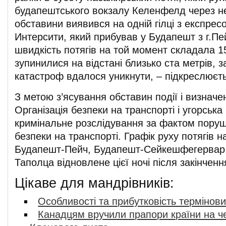
будапештського вокзалу Келенфелд через н
обставини виявився на одній гілці з експре
Интерсити, який прибував у Будапешт з г.П
швидкість потягів на той момент складала 15
зупинилися на відстані близько ста метрів, 
катастроф вдалося уникнути, – підкреслюєть
З метою з’ясування обставин події і визначе
Організація безпеки на транспорті і угорська
кримінальне розслідування за фактом пору
безпеки на транспорті. Графік руху потягів н
Будапешт-Пейч, Будапешт-Сейкешфегервар 
Таполца відновлене цієї ночі після закінченн
Цікаве для мандрівників:
Особливості та прибутковість термінови
Канадцям вручили прапори країни на ч