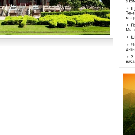
з ко
Щ
Тене
місц
По
Міла
Ш
Як
дити
З
наба