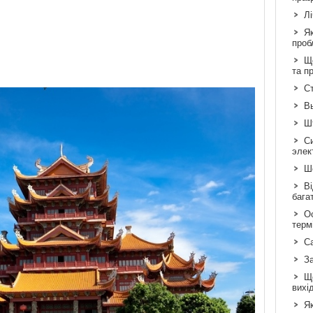
Л
Я
проб
Що
та п
Ст
В
Шт
С
элек
Шо
Ві
бага
Ос
терм
С
З
Щ
вихі
Як