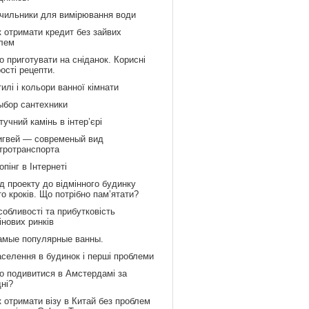
ічильники для вимірювання води
к отримати кредит без зайвих
лем
 приготувати на сніданок. Корисні
рості рецепти.
илі і кольори ванної кімнати
ыбор сантехники
учний камінь в інтер’єрі
игвей — современый вид
тротранспорта
пінг в Інтернеті
д проекту до відмінного будинку
то кроків. Що потрібно пам’ятати?
обливості та прибутковість
інових ринків
амые популярные ванны.
аселення в будинок і перші проблеми
о подивитися в Амстердамі за
дні?
 отримати візу в Китай без проблем