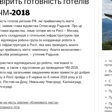
ірить готовність готелів
 ЧМ-2018
ість готелів регіонів РФ, які прийматимуть матчі
у, заявив глава відомства Олександр Радьков. Про це
ітники відомства, лише чотири міста Росії – Москва,
овують складнощів з готельною інфраструктурою при
 відповідна робоча група по координації роботи із
 інфраструктури в Росії, яка нині проводить аналіз
 що приймають матчі чемпіонату. Аналіз включатиме і
засобів розміщення, – уточнив Радьков.
Ч
днестися відповідально до роботи, пов’язаної із
путе
изму, а також з підготовкою до проведення ЧМ-2018,
В
обота над загальними завданнями може привести до добрих
мест
 в Росії пройде з 8 червня по 8 липня 2018 року в 11
С
чі, Ростові-на-Дону, Нижньому Новгороді, Калінінграді,
отпр
лгограді.
П
П
ни на честь ювілею «Кленового листа»
П
терного літа
лучш
праз