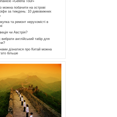
мпанією «Gelena Tour»
о можна побачити на острові
ріфе за тиждень: 10 дивовижних
ь
купка та ремонт нерухомісті в
ні
веція чи Австрія?
 вибрати англійський табір для
ни?
 нами дізнатися про Китай можна
гато більше