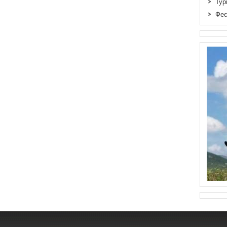
Тур
Феє