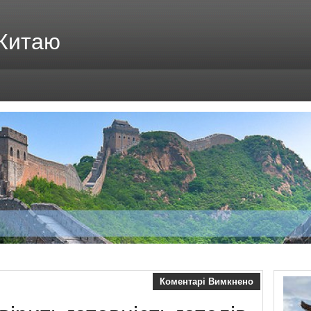
 Китаю
Коментарі Вимкнено