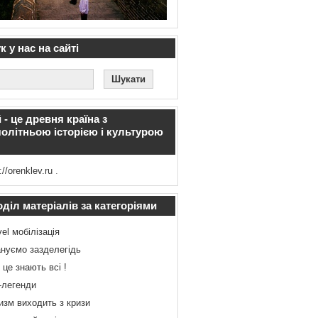
 у нас на сайті
 - це древня країна з
олітньою історією і культурою
://orenklev.ru
.
діл матеріалів за категоріями
vel мобілізація
нуємо зазделегідь
 це знають всі !
-легенди
изм виходить з кризи