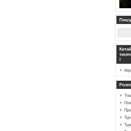
Пошук
Китай
тисяч
!
http
Розпо
Tra
Пла
Про
Тур
Тур