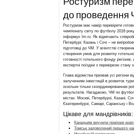
Ростуризм перев
до проведення
Ростуризм має намір перевірити готовн
чемпіонату світу по футболу 2018 рок
інформує Irn.ru. Як відмічають співроб
Петербург, Казань і Сочі – не випроб
підготовці до ЧМ. У агентстві створена
створення умов для розвитку готельної
готовності готельного фонду регіонів,
експертні поїздки з перевіркою стану 
Глава відомства призвав усі регіони ві
залученням інвестицій в розвиток тур
оскільки тільки скоординированная р
результатів. Нагадаємо, ЧМ по футболу
містах: Москві, Петербурзі, Казані, Со
Єкатеринбурзі, Самарі, Саранську і Во
Цікаве для мандрівників:
Канадцям вручили прапори краї
Томськ задоволений першого чар
Незабутній відпочинок