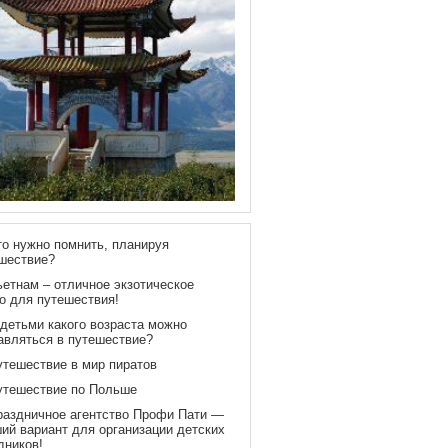
то нужно помнить, планируя
шествие?
ьетнам – отличное экзотическое
о для путешествия!
 детьми какого возраста можно
авляться в путешествие?
утешествие в мир пиратов
утешествие по Польше
раздничное агентство Профи Пати —
ий вариант для организации детских
дников!