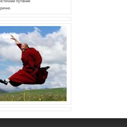
истичний путівник
рично