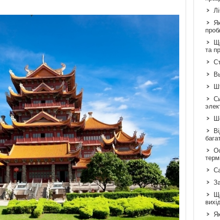
Л
Я
проб
Що
та п
Ст
В
Шт
С
элек
Шо
Ві
бага
Ос
терм
С
З
Щ
вихі
Як