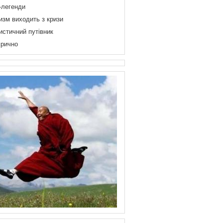
-легенди
изм виходить з кризи
истичний путівник
рично