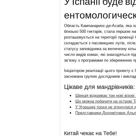
У Іспанії буде в
ентомологическ
Область Кампанариос-де-Асаба, яка за
близько 500 гектарів, стала першою на
розташовується на території провінці
складається з пасовищних лугів, лісів
статусу заповідника за величезну кіль
число видів комах, які знаходяться під
зв’язку з програмами по збереженню п
Ініціатором реалізації цього проекту є
заснована групою дослідників і викла
Цікаве для мандрівників:
Швеція відкриває три нові візові
Що можна побачити на острові Т
У Угорщині трохи не зіткнулися 
Представники Доломітових Альп 
Китай чекає на Тебе!