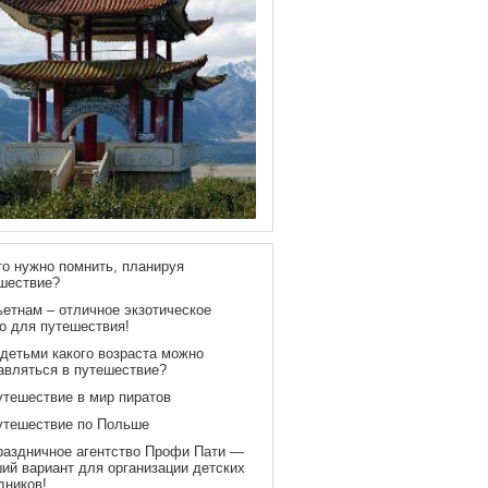
то нужно помнить, планируя
шествие?
ьетнам – отличное экзотическое
о для путешествия!
 детьми какого возраста можно
авляться в путешествие?
утешествие в мир пиратов
утешествие по Польше
раздничное агентство Профи Пати —
ий вариант для организации детских
дников!