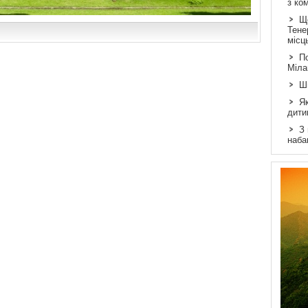
з ко
Щ
Тене
місц
По
Міла
Ш
Як
дити
З
наба