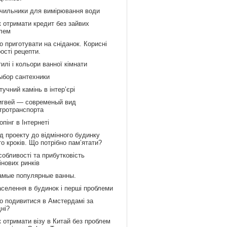
ічильники для вимірювання води
к отримати кредит без зайвих
лем
 приготувати на сніданок. Корисні
рості рецепти.
илі і кольори ванної кімнати
ыбор сантехники
учний камінь в інтер’єрі
игвей — современый вид
тротранспорта
пінг в Інтернеті
д проекту до відмінного будинку
то кроків. Що потрібно пам’ятати?
обливості та прибутковість
інових ринків
амые популярные ванны.
аселення в будинок і перші проблеми
о подивитися в Амстердамі за
дні?
 отримати візу в Китай без проблем