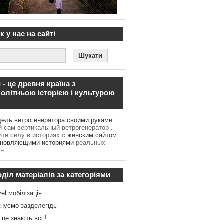
 у нас на сайті
 - це древня країна з
олітньою історією і культурою
ель ветрогенератора своими руками
 сам вертикальный ветрогенератор .
йте силу в историях с
женским сайтом
хновляющими историями
реальных
. .
діл матеріалів за категоріями
vel мобілізація
нуємо зазделегідь
 це знають всі !