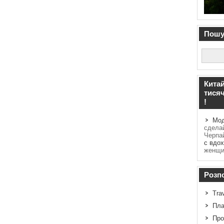
Пошук
Китай
тисяч
!
Мод
сделай
Черпа
с вдо
женщин
Розпо
Tra
Пла
Про