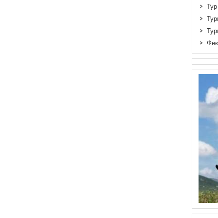
Тур
Тур
Тур
Феє