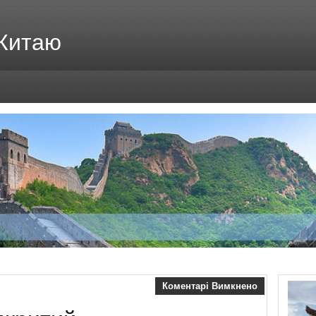
 Китаю
Коментарі Вимкнено