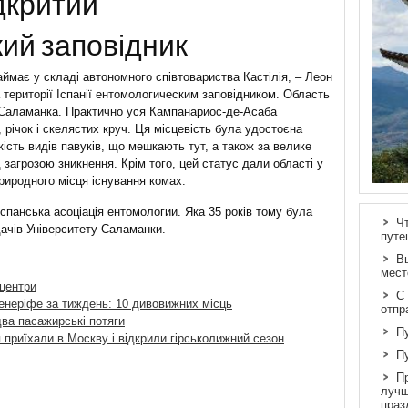
ідкритий
ий заповідник
ймає у складі автономного співтовариства Кастілія, – Леон
 території Іспанії ентомологическим заповідником. Область
ї Саламанка. Практично уся Кампанариос-де-Асаба
, річок і скелястих круч. Ця місцевість була удостоєна
кість видів павуків, що мешкають тут, а також за велике
 загрозою зникнення. Крім того, цей статус дали області у
риродного місця існування комах.
 Іспанська асоціація ентомологии. Яка 35 років тому була
Ч
дачів Університету Саламанки.
путе
В
мест
 центри
С
енеріфе за тиждень: 10 дивовижних місць
отпр
два пасажирські потяги
П
приїхали в Москву і відкрили гірськолижний сезон
П
П
лучш
праз