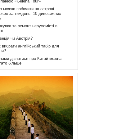
мпанією «Gelena Tour»
о можна побачити на острові
ріфе за тиждень: 10 дивовижних
ь
купка та ремонт нерухомісті в
ні
веція чи Австрія?
 вибрати англійський табір для
ни?
 нами дізнатися про Китай можна
гато більше