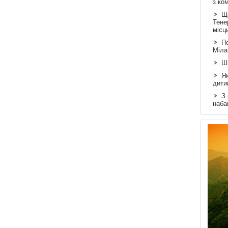
з ко
Щ
Тене
місц
По
Міла
Ш
Як
дити
З
наба