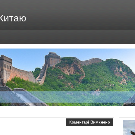
 Китаю
Коментарі Вимкнено