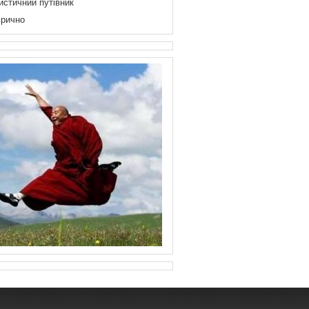
истичний путівник
рично