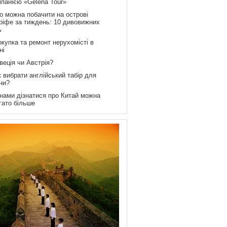
мпанією «Gelena Tour»
о можна побачити на острові
ріфе за тиждень: 10 дивовижних
ь
купка та ремонт нерухомісті в
ні
веція чи Австрія?
 вибрати англійський табір для
ни?
 нами дізнатися про Китай можна
гато більше