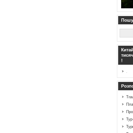
Пошук
Китай
тисяч
!
.
Розпо
Tra
Пла
Про
Тур
Тур