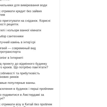
ічильники для вимірювання води
к отримати кредит без зайвих
лем
 приготувати на сніданок. Корисні
рості рецепти.
илі і кольори ванної кімнати
ыбор сантехники
учний камінь в інтер’єрі
игвей — современый вид
тротранспорта
пінг в Інтернеті
д проекту до відмінного будинку
то кроків. Що потрібно пам’ятати?
обливості та прибутковість
інових ринків
амые популярные ванны.
аселення в будинок і перші проблеми
о подивитися в Амстердамі за
дні?
 отримати візу в Китай без проблем