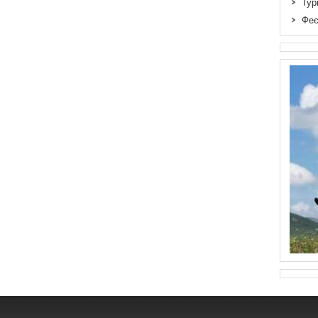
Тур
Феє