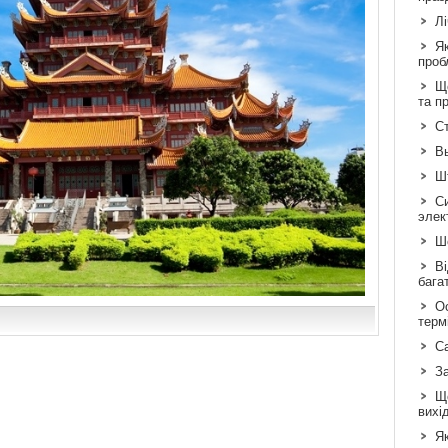
Л
Я
проб
Що
та п
Ст
В
Шт
С
элек
Шо
Ві
бага
Ос
терм
С
З
Щ
вихі
Як