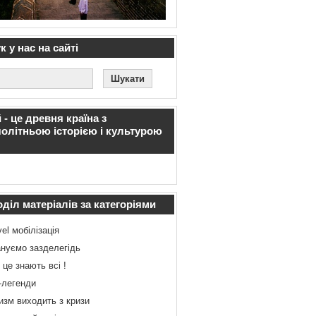
 у нас на сайті
 - це древня країна з
олітньою історією і культурою
діл матеріалів за категоріями
vel мобілізація
нуємо зазделегідь
 це знають всі !
-легенди
изм виходить з кризи