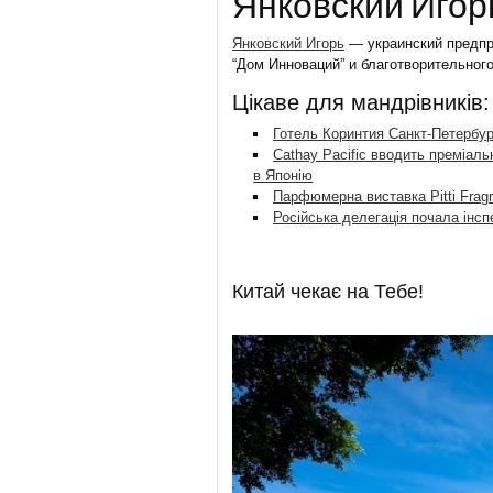
Янковский Игор
Янковский Игорь
— украинский предпр
“Дом Инноваций” и благотворительног
Цікаве для мандрівників:
Готель Коринтия Санкт-Петербург
Cathay Pacific вводить преміаль
в Японію
Парфюмерна виставка Pitti Fragr
Російська делегація почала інсп
Китай чекає на Тебе!