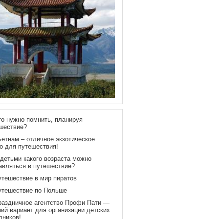
то нужно помнить, планируя
шествие?
ьетнам – отличное экзотическое
о для путешествия!
 детьми какого возраста можно
авляться в путешествие?
утешествие в мир пиратов
утешествие по Польше
раздничное агентство Профи Пати —
ий вариант для организации детских
дников!