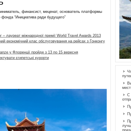
ь
иниматель, финансист, меценат, основатель платформы
о фонда “Инициатива ради будущего”
 – лауреат міжнародної премії World Travel Awards 2013
ний економічний клас обслуговування на рейсах з Гонконгу
anze у Флоренції пройде з 13 по 15 вересня
ектувати єгипетські курорти
Ч
путе
В
мест
С
отпр
П
П
П
лучш
праз