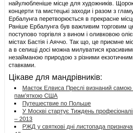
найулюбленіше місце для художників. Щорок
концерти та мистецькі заходи і разом з глам
Ербалунга перетворюється в прекрасне місц
Раніше Ербалунга був важливим торговим ц
поступово торгівля з вином і оливковою олі
містах Бастія і Аяччо. Так що, це приємне мі
а в селищі досі можна милуватися красивим
незайманою природою з різними екзотичними
ставками.
Цікаве для мандрівників:
Маєток Елвиса Преслі визнаний самою
пам’яткою США
Путешествие по Польше
У Москві стартує Тиждень професіоналі
– 2013
РЖД у святкові дні листопада признача