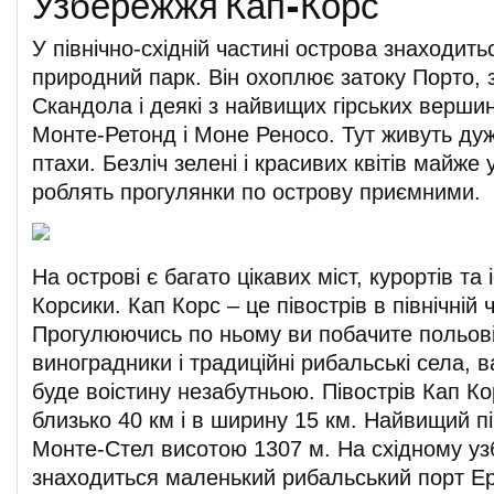
Узбережжя Кап-Корс
У північно-східній частині острова знаходит
природний парк. Він охоплює затоку Порто, 
Скандола і деякі з найвищих гірських верши
Монте-Ретонд і Моне Реносо. Тут живуть дуже
птахи. Безліч зелені і красивих квітів майже 
роблять прогулянки по острову приємними.
На острові є багато цікавих міст, курортів та
Корсики. Кап Корс – це півострів в північній 
Прогулюючись по ньому ви побачите польові 
виноградники і традиційні рибальські села, 
буде воістину незабутньою. Півострів Кап К
близько 40 км і в ширину 15 км. Найвищий пік
Монте-Стел висотою 1307 м. На східному уз
знаходиться маленький рибальський порт Ер