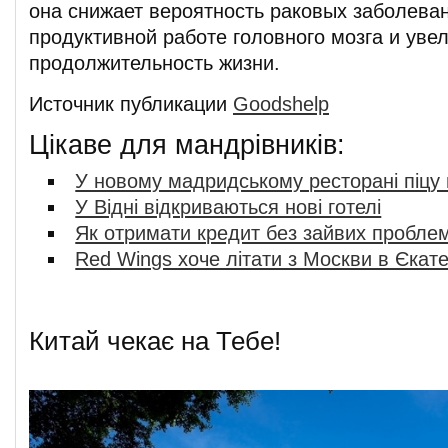
она снижает вероятность раковых заболеван
продуктивной работе головного мозга и уве
продолжительность жизни.
Источник публикации
Goodshelp
Цікаве для мандрівників:
У новому мадридському ресторані піцу
У Відні відкриваються нові готелі
Як отримати кредит без зайвих пробле
Red Wings хоче літати з Москви в Єкат
Китай чекає на Тебе!