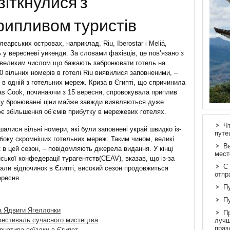
зіткнулися з
рипливом туристів
леарських островах, наприклад, Riu, Iberostar і Meliá,
у вересневі уикенди. За словами фахівців, це пов’язано з
і великим числом що бажають забронювати готель на
40 вільних номерів в готелі Riu виявилися заповненими, –
 в одній з готельних мереж. Криза в Єгипті, що спричинила
mas Cook, починаючи з 15 вересня, спровокувала приплив
ому бронюванні ціни майже завжди виявляються дуже
є збільшення об’ємів прибутку в мережевих готелях.
Ч
шалися вільні номери, які були заповнені украй швидко із-
путе
 боку скромніших готельних мереж. Таким чином, великі
В
в цей сезон, – повідомляють джерела видання. У кінці
мест
ської конфедерації турагентств(CEAV), вказав, що із-за
С
вали відпочинок в Єгипті, високий сезон продовжиться
отпр
ересня.
П
П
а Ядвиги Ягеллонки
П
фестиваль сучасного мистецтва
лучш
праз
ернатива поїздки в Єгипет