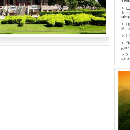
з ко
Щ
Тене
місц
По
Міла
Ш
Як
дити
З
наба