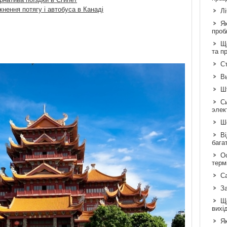
кнення потягу і автобуса в Канаді
Л
Я
проб
Що
та п
Ст
В
Шт
С
элек
Шо
Ві
бага
Ос
терм
С
З
Щ
вихі
Як