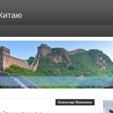
 Китаю
Коментарі Вимкнено