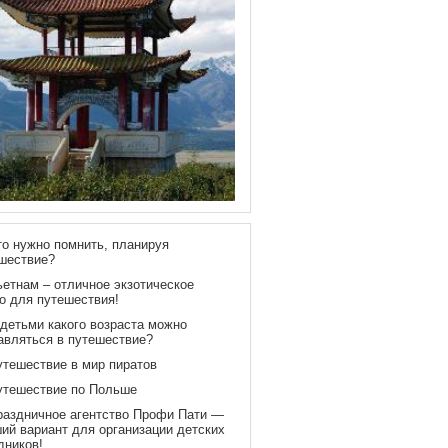
то нужно помнить, планируя
шествие?
ьетнам – отличное экзотическое
о для путешествия!
 детьми какого возраста можно
авляться в путешествие?
утешествие в мир пиратов
утешествие по Польше
раздничное агентство Профи Пати —
ий вариант для организации детских
дников!