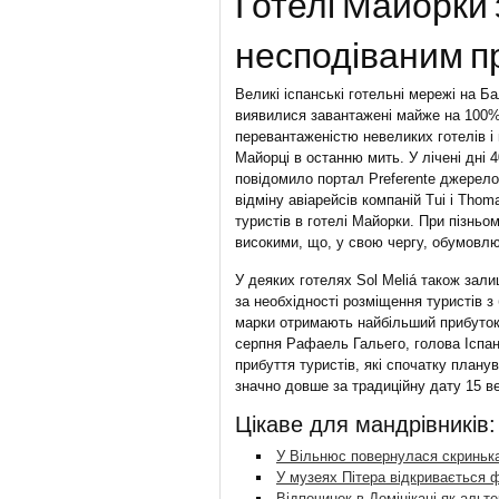
Готелі Майорки 
несподіваним п
Великі іспанські готельні мережі на Ба
виявилися завантажені майже на 100% 
перевантаженістю невеликих готелів 
Майорці в останню мить. У лічені дні 
повідомило портал Preferente джерело
відміну авіарейсів компаній Tui і Tho
туристів в готелі Майорки. При пізнь
високими, що, у свою чергу, обумовлю
У деяких готелях Sol Meliá також зали
за необхідності розміщення туристів з
марки отримають найбільший прибуток 
серпня Рафаель Гальего, голова Іспан
прибуття туристів, які спочатку плану
значно довше за традиційну дату 15 в
Цікаве для мандрівників:
У Вільнюс повернулася скриньк
У музеях Пітера відкривається 
Відпочинок в Домінікані як альт