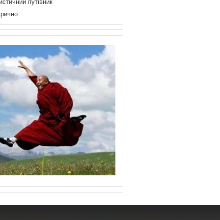
истичний путівник
рично