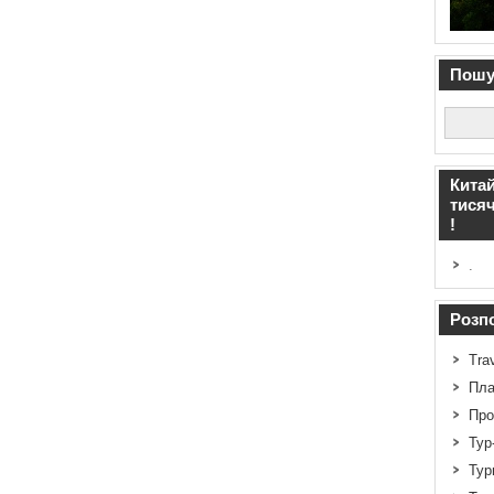
Пошук
Китай
тисяч
!
.
Розпо
Tra
Пла
Про
Тур
Тур