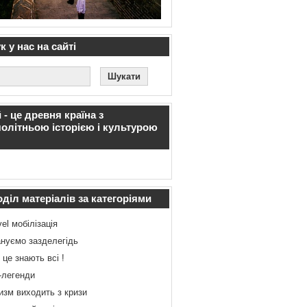
 у нас на сайті
 - це древня країна з
олітньою історією і культурою
діл матеріалів за категоріями
vel мобілізація
нуємо зазделегідь
 це знають всі !
-легенди
изм виходить з кризи