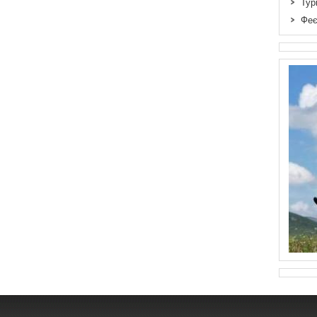
Тур
Феє