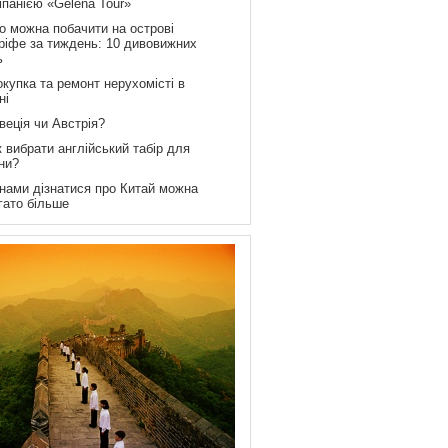
мпанією «Gelena Tour»
о можна побачити на острові
ріфе за тиждень: 10 дивовижних
ь
купка та ремонт нерухомісті в
ні
веція чи Австрія?
 вибрати англійський табір для
ни?
 нами дізнатися про Китай можна
гато більше