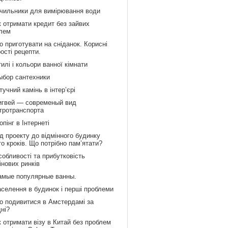
ічильники для вимірювання води
к отримати кредит без зайвих
лем
 приготувати на сніданок. Корисні
рості рецепти.
илі і кольори ванної кімнати
ыбор сантехники
учний камінь в інтер’єрі
игвей — современый вид
тротранспорта
пінг в Інтернеті
д проекту до відмінного будинку
то кроків. Що потрібно пам’ятати?
обливості та прибутковість
інових ринків
амые популярные ванны.
аселення в будинок і перші проблеми
о подивитися в Амстердамі за
дні?
 отримати візу в Китай без проблем