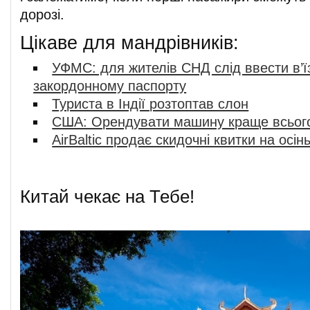
дорозі.
Цікаве для мандрівників:
УФМС: для жителів СНД слід ввести в’їз
закордонному паспорту
Туриста в Індії розтоптав слон
CША: Орендувати машину краще всьог
AirBaltic продає скидочні квитки на осінь
Китай чекає на Тебе!