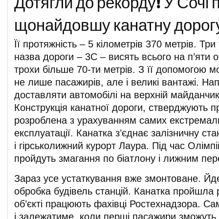
Дотягли до рекорду! У Сочі
щонайдовшу канатну дорог
Її протяжність – 5 кілометрів 370 метрів. Три 
назва дороги – 3С – висять всього на п’яти
трохи більше 70-ти метрів. З її допомогою 
не лише пасажирів, але і великі вантажі. На
доставляти автомобілі на верхній майданчик
Конструкція канатної дороги, стверджують п
розроблена з урахуванням самих екстремал
експлуатації. Канатка з’єднає залізничну ст
і гірськолижний курорт Лаура. Під час Олімпі
пройдуть змагання по біатлону і лижним пер
Зараз усе устаткування вже змонтоване. Й
обробка будівель станцій. Канатка пройшла 
об’єкті працюють фахівці Ростехнадзора. Са
і залежатиме, коли перші пасажири зможуть 