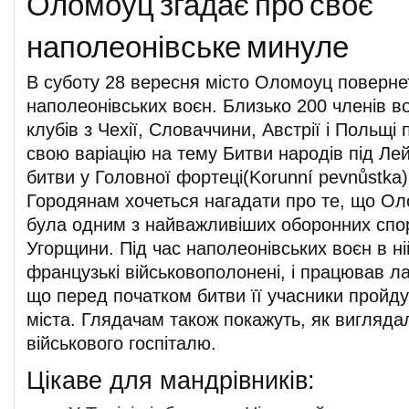
Оломоуц згадає про своє
наполеонівське минуле
В суботу 28 вересня місто Оломоуц поверне
наполеонівських воєн. Близько 200 членів в
клубів з Чехії, Словаччини, Австрії і Польщі
свою варіацію на тему Битви народів під Ле
битви у Головної фортеці(Korunní pevnůstka)
Городянам хочеться нагадати про те, що О
була одним з найважливіших оборонних спо
Угорщини. Під час наполеонівських воєн в ні
французькі військовополонені, і працював ла
що перед початком битви її учасники пройд
міста. Глядачам також покажуть, як вигляда
військового госпіталю.
Цікаве для мандрівників: