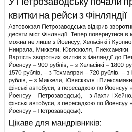
У Петрозаводську почали п
квитки на рейси з Фінляндії
Автовокзал Петрозаводська відкрив зворотни
десяти міст Фінляндії. Тепер повернутися в
можна не лише з Йоенсуу, Хельсінкі і Куопио
Ниирала, Миккели, Ювяскюля, Пиексамяки, 
Вартість зворотних квитків з Фінляндії до Пе
Йоенсуу – 900 рублів, – з Хельсінкі – 1800 ру
1570 рублів, – з Тохмаярви – 720 рублів, – 
рублів, – з Миккели, Ювяскюля і Пиексамяки
фінські автобуси, з пересадкою по Йоенсуу
Йоенсуу – Петрозаводськ), – з Лахти і Хейно
фінські автобуси, з пересадкою по Йоенсуу
Йоенсуу – Петрозаводськ).
Цікаве для мандрівників: