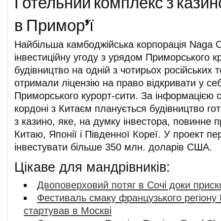
Готельний комплекс з кази
в Примор’ї
Найбільша камбоджійська корпорація Naga C
інвестиційну угоду з урядом Приморського к
будівництво на одній з чотирьох російських 
отримали ліцензію на право відкривати у себ
Приморського курорт-сити. За інформацією 
кордоні з Китаєм планується будівництво го
з казино, яке, на думку інвестора, повинне п
Китаю, Японії і Південної Кореї. У проект п
інвестувати більше 350 млн. доларів США.
Цікаве для мандрівників:
Двоповерховий потяг в Сочі доки приск
Фестиваль смаку французького регіону
стартував в Москві