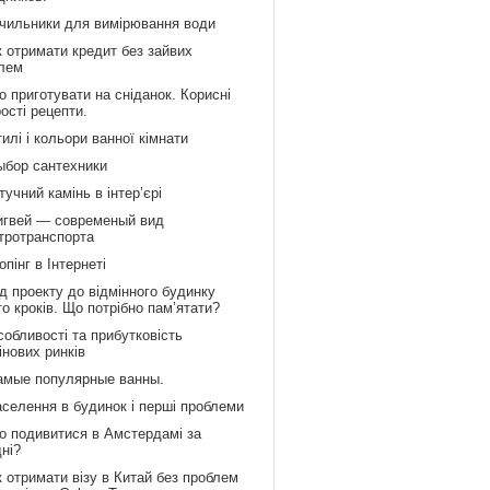
ічильники для вимірювання води
к отримати кредит без зайвих
лем
 приготувати на сніданок. Корисні
рості рецепти.
илі і кольори ванної кімнати
ыбор сантехники
учний камінь в інтер’єрі
игвей — современый вид
тротранспорта
пінг в Інтернеті
д проекту до відмінного будинку
то кроків. Що потрібно пам’ятати?
обливості та прибутковість
інових ринків
амые популярные ванны.
аселення в будинок і перші проблеми
о подивитися в Амстердамі за
дні?
 отримати візу в Китай без проблем