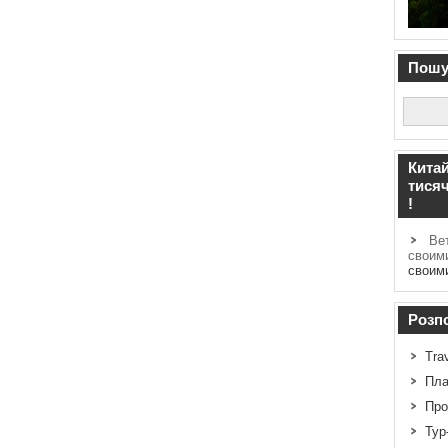
Пошук
Китай
тисяч
!
Вет
своим
своим
Розпо
Tra
Пла
Про
Тур