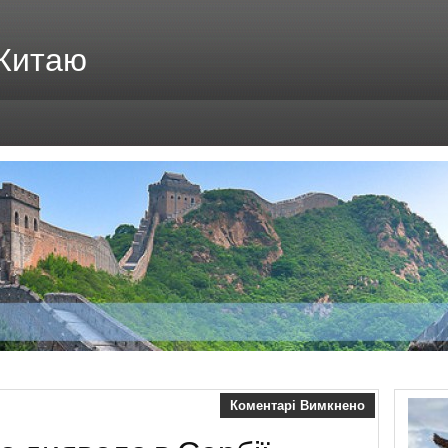
 Китаю
Коментарі Вимкнено