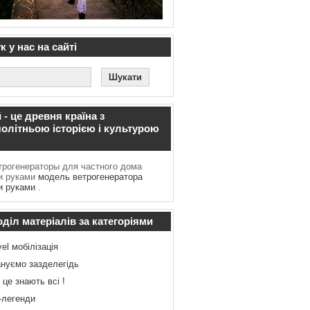
 у нас на сайті
 - це древня країна з
олітньою історією і культурою
рогенераторы для частного дома
и руками
модель ветрогенератора
и руками
.
діл матеріалів за категоріями
vel мобілізація
нуємо зазделегідь
 це знають всі !
-легенди