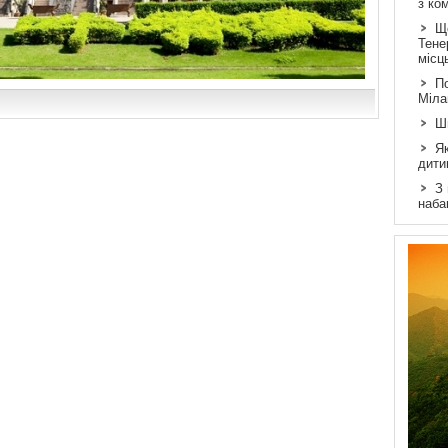
з ко
Щ
Тене
місц
По
Міла
Ш
Як
дити
З
наба