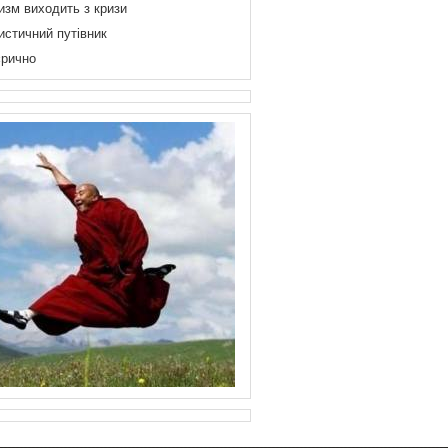
изм виходить з кризи
истичний путівник
рично