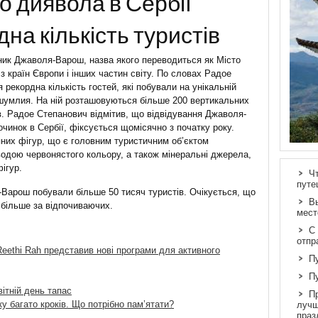
о диявола в Сербії
на кількість туристів
дник Джаволя-Варош, назва якого переводиться як Місто
 з країн Європи і інших частин світу. По словах Радое
 рекордна кількість гостей, які побували на унікальній
ршумлия. На ній розташовуються більше 200 вертикальних
ів. Радое Степанович відмітив, що відвідування Джаволя-
чинок в Сербії, фіксується щомісячно з початку року.
яних фігур, що є головним туристичним об’єктом
 водою червонястого кольору, а також мінеральні джерела,
ігур.
Ч
путе
Варош побували більше 50 тисяч туристів. Очікується, що
В
 більше за відпочиваючих.
мест
С
отпр
eethi Rah представив нові програми для активного
П
П
вітній день тапас
П
ку багато кроків. Що потрібно пам’ятати?
лучш
праз