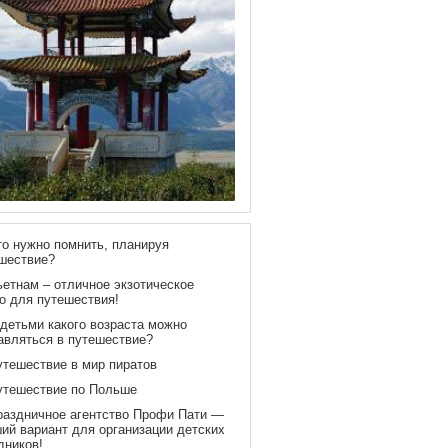
то нужно помнить, планируя
шествие?
ьетнам – отличное экзотическое
о для путешествия!
 детьми какого возраста можно
авляться в путешествие?
утешествие в мир пиратов
утешествие по Польше
раздничное агентство Профи Пати —
ий вариант для организации детских
дников!