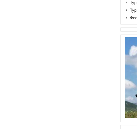
Тур
Тур
Феє