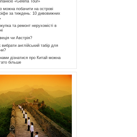
мпанією «Gelena Tour»
о можна побачити на острові
ріфе за тиждень: 10 дивовижних
ь
купка та ремонт нерухомісті в
ні
веція чи Австрія?
 вибрати англійський табір для
ни?
 нами дізнатися про Китай можна
гато більше