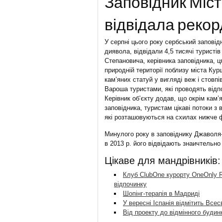
Заповідник Міст
відвідала рекорд
У серпні цього року сербський запові
диявола, відвідали 4,5 тисячі туристів
Степановича, керівника заповідника, ця
природній території поблизу міста Ку
кам’яних статуй у вигляді веж і стовп
Вароша туристами, які проводять відпо
Керівник об’єкту додав, що окрім кам’
заповідника, туристам цікаві потоки з
які розташовуються на схилах нижче ф
Минулого року в заповіднику Джаволя-
в 2013 р. його відвідають знаичтельно
Цікаве для мандрівників:
Клуб ClubOne курорту OneOnly R
відпочинку
Шопінг-терапія в Мадриді
У вересні Іспанія відмітить Всес
Від проекту до відмінного будин