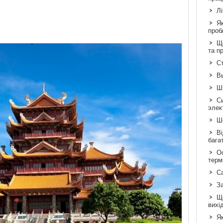
Л
Я
проб
Що
та п
Ст
В
Шт
С
элек
Шо
Ві
бага
Ос
терм
С
З
Щ
вихі
Як