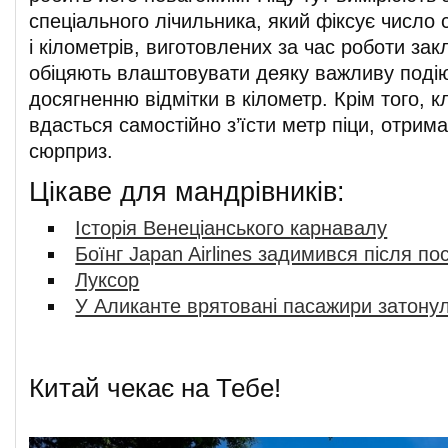
спеціального лічильника, який фіксує число 
і кілометрів, виготовлених за час роботи зак
обіцяють влаштовувати деяку важливу подію
досягненню відмітки в кілометр. Крім того, к
вдасться самостійно з’їсти метр піци, отрим
сюрприз.
Цікаве для мандрівників:
Історія Венеціанського карнавалу
Боїнг Japan Airlines задимився після по
Луксор
У Аликанте врятовані пасажири затонул
Китай чекає на Тебе!