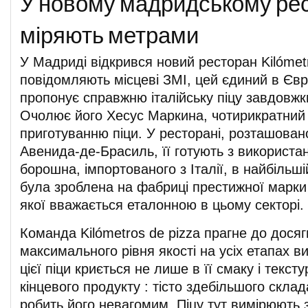
У новому мадридському рес
міряють метрами
У Мадриді відкрився новий ресторан Kilómetr
повідомляють місцеві ЗМІ, цей єдиний в Євр
пропонує справжню італійську піцу завдовжк
Очолює його Хесус Маркина, чотирикратний 
приготуванню піци. У ресторані, розташован
Авенида-де-Брасиль, її готують з використ
борошна, імпортованого з Італії, в найбільшій
була зроблена на фабриці престижної марки C
якої вважається еталонною в цьому секторі.
Команда Kilómetros de pizza прагне до дося
максимального рівня якості на усіх етапах в
цієї піци криється не лише в її смаку і текстур
кінцевого продукту : тісто здебільшого скла
робить його невагомим. Піцу тут вимірюють