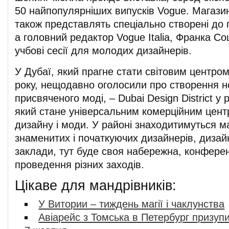
50 найпопулярніших випусків Vogue. Магази
також представлять спеціально створені до 
а головний редактор Vogue Italia, Франка С
учбові сесії для молодих дизайнерів.
У Дубаї, який прагне стати світовим центро
року, нещодавно оголосили про створення н
присвяченого моді, – Dubai Design District 
який стане універсальним комерційним центр
дизайну і моди. У районі знаходитимуться ма
знаменитих і початкуючих дизайнерів, дизайн
заклади, тут буде своя набережна, конферен
проведення різних заходів.
Цікаве для мандрівників:
У Витории – тиждень магії і чаклунства
Авіарейс з Томська в Петербург призуп