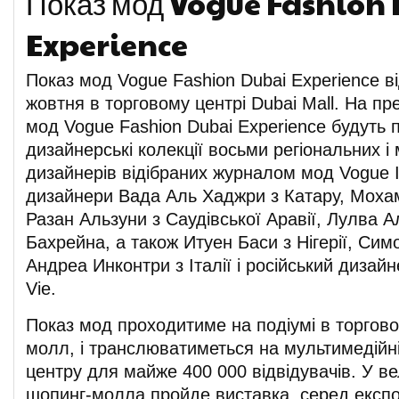
Показ мод Vogue Fashion
Experience
Показ мод Vogue Fashion Dubai Experience в
жовтня в торговому центрі Dubai Mall. На пр
мод Vogue Fashion Dubai Experience будуть 
дизайнерські колекції восьми регіональних і
дизайнерів відібраних журналом мод Vogue It
дизайнери Вада Аль Хаджри з Катару, Моха
Разан Альзуни з Саудівської Аравії, Лулва 
Бахрейна, а також Итуен Баси з Нігерії, Симо
Андреа Инконтри з Італії і російський дизай
Vie.
Показ мод проходитиме на подіумі в торгово
молл, і транслюватиметься на мультимедійні
центру для майже 400 000 відвідувачів. У в
шопинг-молла пройде виставка, серед експон