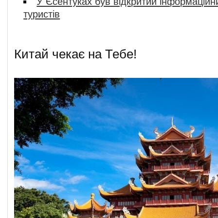
У Єсентуках був відкритий інформаційн
туристів
Китай чекає на Тебе!