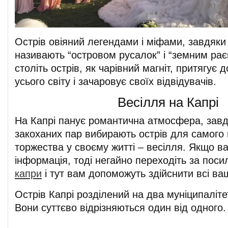
Острів овіяний легендами і міфами, завдяки
називають “островом русалок” і “земним рає
століть острів, як чарівний магніт, притягує 
усього світу і зачаровує своїх відвідувачів.
Весілля на Капрі
На Капрі панує романтична атмосфера, завдя
закоханих пар вибирають острів для самого
торжества у своєму житті – весілля. Якщо ва
інформація, тоді негайно переходіть за пос
капри
і тут вам допоможуть здійснити всі ваш
Острів Капрі розділений на два муніципалітет
Вони суттєво відрізняються один від одного.