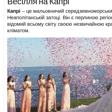
Весілля на Капрі
Капрі
– це мальовничий середземноморський
Неаполітанській затоці. Він є перлиною регіо
відомий всьому світу своєю незвичайною кр
кліматом.