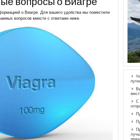
ые вопросы о Виагре
формацией о Виагре. Для вашего удобства мы поместили
ваемых вопросов вместе с ответами ниже.
Ч
путе
В
мест
С
отпр
П
П
П
лучш
праз