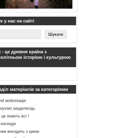
 у нас на сайті
 - це древня країна з
олітньою історією і культурою
діл матеріалів за категоріями
vel мобілізація
нуємо зазделегідь
 це знають всі !
-легенди
изм виходить з кризи