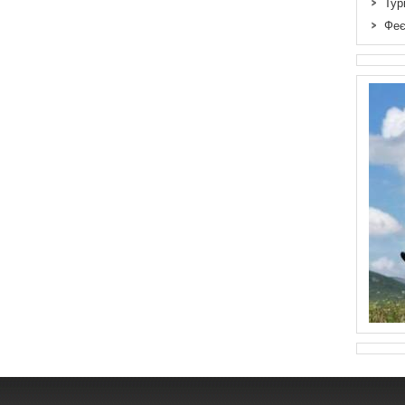
Тур
Феє