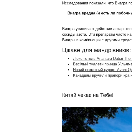
Исследования показали, что Виагра п
Виагра вредна (и есть ли побоч
Виагра усиливает действие лекарств
оксиды азота. Эти препараты часто на
Виагры в комбинации с другими средс
Цікаве для мандрівників:
Люкс-готель Anantara Dubai The
Весільні туалети принца Уільяма
Новий розкішний курорт Avani Qu
Канадцям вручили прапори краї
Китай чекає на Тебе!