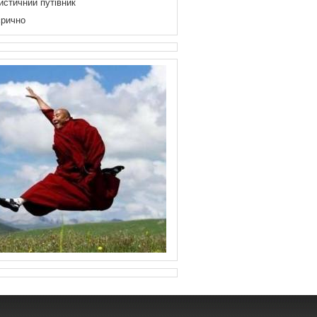
истичний путівник
рично