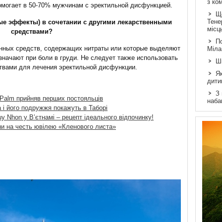
з ко
омогает в 50-70% мужчинам с эректильной дисфункцией.
Щ
Тене
ные эффекты) в сочетании с другими лекарственными
місц
средствами?
По
енных средств, содержащих нитраты или которые выделяют
Міла
значают при боли в груди. Не следует также использовать
Ш
твами для лечения эректильной дисфункции.
Як
дити
З
 Palm прийняв перших постояльців
наба
 і його подружжя покажуть в Таборі
y Nhon у В’єтнамі – рецепт ідеального відпочинку!
ни на честь ювілею «Кленового листа»