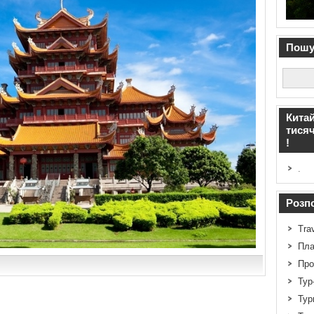
Пошук
Китай
тисяч
!
.
Розпо
Tra
Пла
Про
Тур
Тур