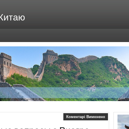
 Китаю
Коментарі Вимкнено