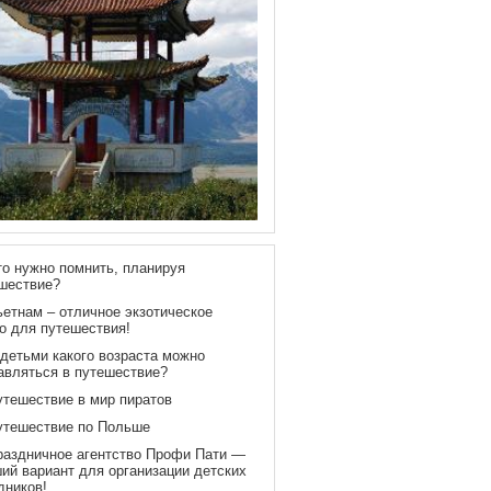
то нужно помнить, планируя
шествие?
ьетнам – отличное экзотическое
о для путешествия!
 детьми какого возраста можно
авляться в путешествие?
утешествие в мир пиратов
утешествие по Польше
раздничное агентство Профи Пати —
ий вариант для организации детских
дников!