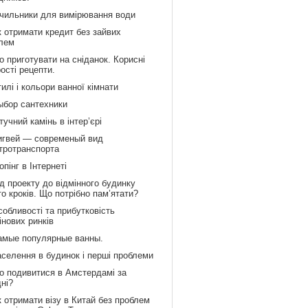
ічильники для вимірювання води
к отримати кредит без зайвих
лем
 приготувати на сніданок. Корисні
рості рецепти.
илі і кольори ванної кімнати
ыбор сантехники
учний камінь в інтер’єрі
игвей — современый вид
тротранспорта
пінг в Інтернеті
д проекту до відмінного будинку
то кроків. Що потрібно пам’ятати?
обливості та прибутковість
інових ринків
амые популярные ванны.
аселення в будинок і перші проблеми
о подивитися в Амстердамі за
дні?
 отримати візу в Китай без проблем