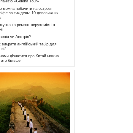
мпанією «Gelena Tour»
о можна побачити на острові
ріфе за тиждень: 10 дивовижних
ь
купка та ремонт нерухомісті в
ні
веція чи Австрія?
 вибрати англійський табір для
ни?
 нами дізнатися про Китай можна
гато більше