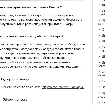
Л
ться моя эрекция после приема Виагры?
Я
проб
ию, пройдёт около 25 минут. Есть, конечно, разные
огут повлиять на время достижения эрекции. Чтобы быть
Що
та п
 ситуацию обычно рекомендуется принимать Виагру
Ст
В
ём организме во время действия Виагры?
Шт
ормальную эрекцию. Во время сексуального возбуждения в
С
ые вещества, благодаря чему сосуды заполняются кровью.
элек
 Эти вещества, как правило, через некоторое время,
Шо
ому, что пенис расслабляется. Активное вещество
ляет работу этого фермента, и поэтому эрекция
Ві
бага
вают эрекцию в пенисе остаются активными, благодаря
Ос
терм
Где купить Виагру
С
 можете на сайте по ссылке:
https://love-me.com.ua/viagra-
З
Щ
вихі
Эффективность
Як