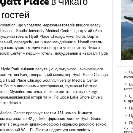
yatt Place в Чикаго
 гостей
orporation, що управляє мережами готелів вищого класу,
hicago – South/University Medical Center. Це другий об’єкт
апущений готель Hyatt Place Chicago/River North. Варто
тований, передусім, на бізнес-мандрівників. Новий готель
яд з кампусом і медичним центром університету Чикаго.
Medical Center – перший готель, побудований в кварталі Hyde
 Hyde Park зміцнив репутацію культурного і економічного
Ч
азав Ентоні Бич, генеральний менеджер Hyatt Place Chicago
путе
д з Hyatt Place Chicago South/University Medical Center
В
r Court з численними ресторанами, бутиками і фітнес-
мест
ться Музейне містечко, в яке входять Інститут сходу,
С
роамериканской історії та ін. По шосе Lake Shore Drive з
отпр
ентр Чикаго.
П
 Medical Center пропонує гостям 131 номер. Кімнати
П
ном діагоналлю 42 дюйми, фірмовим ліжком Hyatt Grand
П
orner з секційним диваном-софою і окремою робочою зоною.
лучш
езкоштовний Wi – Fi. Гостям надається можливість
праз