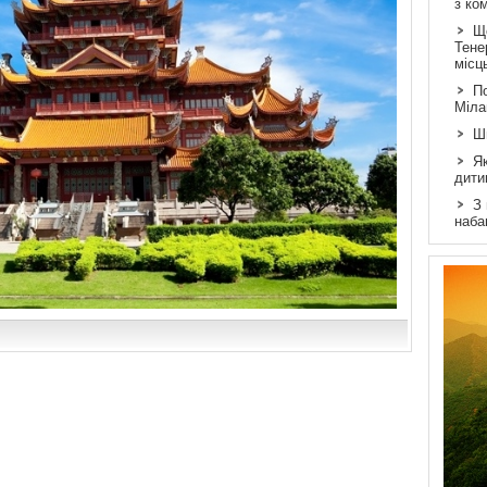
з ко
Щ
Тене
місц
По
Міла
Ш
Як
дити
З
наба