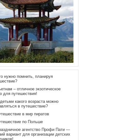
то нужно помнить, планируя
шествие?
ьетнам – отличное экзотическое
о для путешествия!
 детьми какого возраста можно
авляться в путешествие?
утешествие в мир пиратов
утешествие по Польше
раздничное агентство Профи Пати —
ий вариант для организации детских
дников!