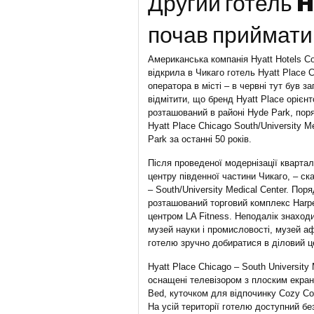
Другий готель H
почав приймати
Американська компанія Hyatt Hotels C
відкрила в Чикаго готель Hyatt Place C
оператора в місті – в червні тут був з
відмітити, що бренд Hyatt Place орієн
розташований в районі Hyde Park, пор
Hyatt Place Chicago South/University 
Park за останні 50 років.
Після проведеної модернізації квартал
центру південної частини Чикаго, – ск
– South/University Medical Center. Поря
розташований торговий комплекс Harpe
центром LA Fitness. Неподалік знаходи
музей науки і промисловості, музей аф
готелю зручно добиратися в діловий ц
Hyatt Place Chicago – South University
оснащені телевізором з плоским екра
Bed, куточком для відпочинку Cozy C
На усій території готелю доступний б