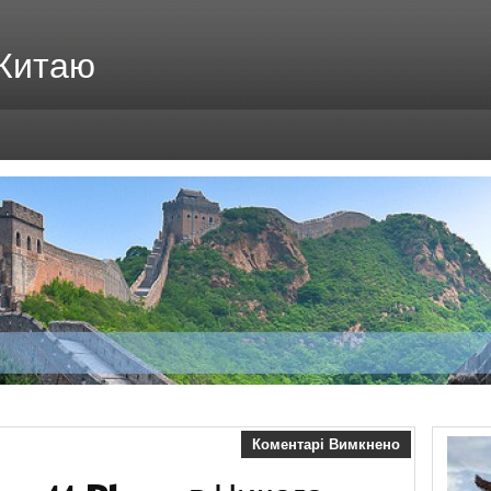
 Китаю
Коментарі Вимкнено