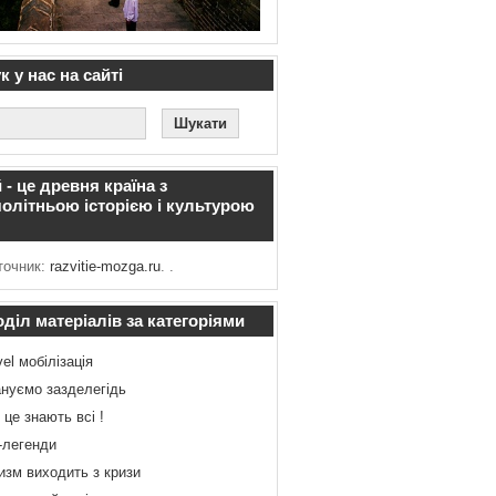
 у нас на сайті
 - це древня країна з
олітньою історією і культурою
очник:
razvitie-mozga.ru
. .
діл матеріалів за категоріями
vel мобілізація
нуємо зазделегідь
 це знають всі !
-легенди
изм виходить з кризи