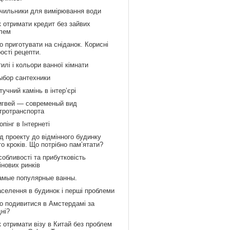
ічильники для вимірювання води
к отримати кредит без зайвих
лем
 приготувати на сніданок. Корисні
рості рецепти.
илі і кольори ванної кімнати
ыбор сантехники
учний камінь в інтер’єрі
игвей — современый вид
тротранспорта
пінг в Інтернеті
д проекту до відмінного будинку
то кроків. Що потрібно пам’ятати?
обливості та прибутковість
інових ринків
амые популярные ванны.
аселення в будинок і перші проблеми
о подивитися в Амстердамі за
дні?
 отримати візу в Китай без проблем