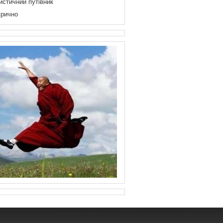
истичний путівник
рично