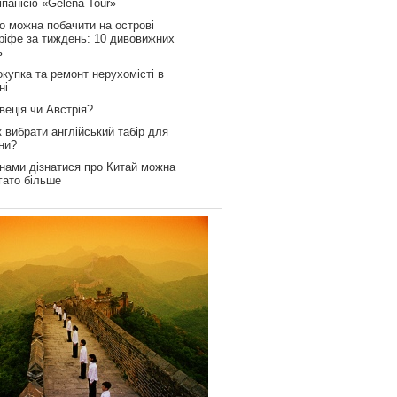
мпанією «Gelena Tour»
о можна побачити на острові
ріфе за тиждень: 10 дивовижних
ь
купка та ремонт нерухомісті в
ні
веція чи Австрія?
 вибрати англійський табір для
ни?
 нами дізнатися про Китай можна
гато більше