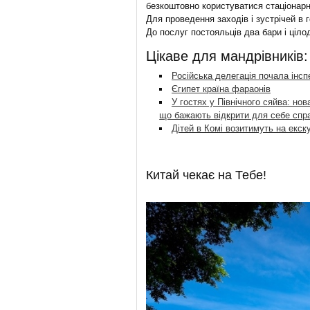
безкоштовно користуватися стаціонар
Для проведення заходів і зустрічей в
До послуг постояльців два бари і ціло
Цікаве для мандрівників:
Російська делегація почала інсп
Єгипет країна фараонів
У гостях у Північного сяйва: но
що бажають відкрити для себе сп
Дітей в Комі возитимуть на екск
Китай чекає на Тебе!