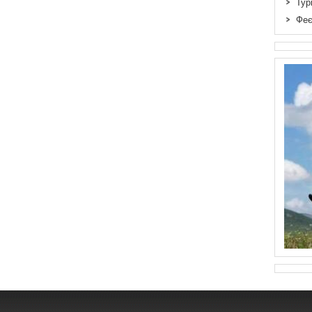
Тур
Феє