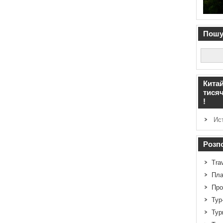
Пошук
Китай
тисяч
!
Ист
Розпо
Tra
Пла
Про
Тур
Тур