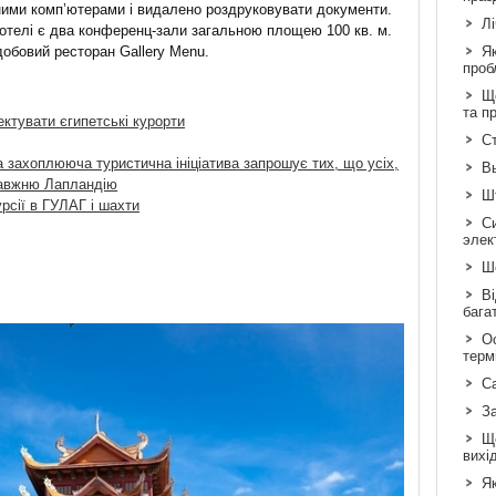
ними комп’ютерами і видалено роздруковувати документи.
Л
 готелі є два конференц-зали загальною площею 100 кв. м.
добовий ресторан Gallery Menu.
Я
проб
Що
та п
ектувати єгипетські курорти
Ст
ва захоплююча туристична ініціатива запрошує тих, що усіх,
В
равжню Лапландію
Шт
урсії в ГУЛАГ і шахти
С
элек
Шо
Ві
бага
Ос
терм
С
З
Щ
вихі
Як