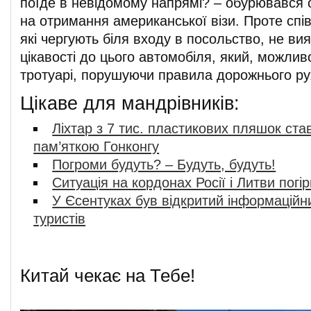
поїде в невідомому напрямі? – обурювався 
на отримання американської візи. Проте співр
які чергують біля входу в посольство, не ви
цікавості до цього автомобіля, який, можлив
тротуарі, порушуючи правила дорожнього ру
Цікаве для мандрівників:
Ліхтар з 7 тис. пластикових пляшок ст
пам’яткою Гонконгу
Погроми будуть? – Будуть, будуть!
Ситуація на кордонах Росії і Литви погі
У Єсентуках був відкритий інформаційн
туристів
Китай чекає на Тебе!