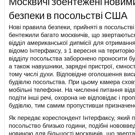
Москвичі збентежені новим
безпеки в посольстві США
Нові правила безпеки, прийняті в посольств
бентежили багато москвичів, що звертаютьс
відділ американської дипмісії для отримання
відомо Інтерфаксу, з 1 вересня на територію
відділу посольства заборонено проносити бу
а також навушники, зарядні пристрої, ємност
тому числі духи. Відповідне оголошення виси
будівлю посольства. При цьому камера схов
мобільні телефони. На численні питання відв
подіти інші речі, охорона не відповідає і пр
будівлю, тим самим пропустивши призначене
Як передає кореспондент Інтерфаксу, який пр
посольство близько години, подібні нововве
новиною для більшості москвичів, що зверта