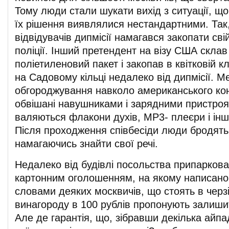
Тому люди стали шукати вихід з ситуації, що
їх рішення виявлялися нестандартними. Так,
відвідувачів дипмісії намагався закопати сві
поліції. Інший претендент на візу США склав 
поліетиленовий пакет і закопав в квітковій к
на Садовому кільці недалеко від дипмісії. М
обгороджування навколо американського кон
обвішані навушниками і зарядними пристроям
валяються флакони духів, MP3- плеєри і інш
Після проходження співбесіди люди бродять 
намагаючись знайти свої речі.
Недалеко від будівлі посольства припаркова
картонним оголошенням, на якому написано 
словами деяких москвичів, що стоять в черзі
винагороду в 100 рублів пропонують залишит
Але де гарантія, що, зібравши декілька айп